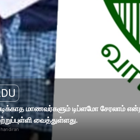
ADU
படிக்காத மாணவர்களும் டிப்ளமோ சேரலாம் என்
ற்றுப்புள்ளி வைத்துள்ளது.
handiran