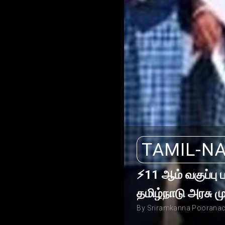
TAMIL-N
⚡11 ஆம் வகுப்பு 
தமிழ்நாடு அரசு மு
By Sriramkanna Pooranac