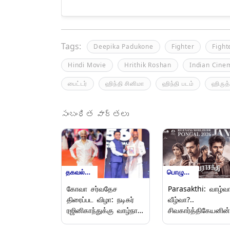
Tags:
Deepika Padukone
Fighter
Fight
Hindi Movie
Hrithik Roshan
Indian Cine
பைட்டர்
ஹிந்தி சினிமா
ஹிந்தி படம்
ஹிருத
సంబంధిత వార్తలు
தகவல்கள்
பொழுதுபோக்கு
கோவா சர்வதேச
Parasakthi: வாழ்வ
திரைப்பட விழா: நடிகர்
வீழ்வா?..
ரஜினிகாந்துக்கு வாழ்நாள்
சிவகார்த்திகேயனின்
சாதனையாளர் விருது.!
பராசக்தி படத்தின்