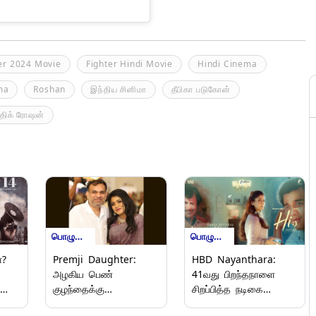
er 2024 Movie
Fighter Hindi Movie
Hindi Cinema
ma
Roshan
இந்திய சினிமா
தீபிகா படுகோன்
்திக் ரோஷன்
பொழுதுபோக்கு
பொழுதுபோக்கு
ா?
Premji Daughter:
HBD Nayanthara:
அழகிய பெண்
41வது பிறந்தநாளை
குழந்தைக்கு
சிறப்பித்த நடிகை
தந்தையானார்
நயன்தாரா.. வாழ்த்துடன்