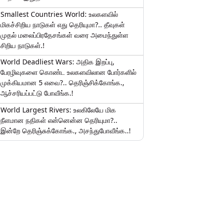
Smallest Countries World: உலகளவில்
மிகச்சிறிய நாடுகள் எது தெரியுமா?.. தீவுகள்
முதல் மலைப்பிரதேசங்கள் வரை அமைந்துள்ள
சிறிய நாடுகள்.!
World Deadliest Wars: அதிக இறப்பு,
பேரழிவுகளை கொண்ட உலகளவிலான போர்களில்
முக்கியமான 5 எவை?.. தெரிஞ்சிக்கோங்க.,
ஆச்சரியப்பட்டு போவீங்க.!
World Largest Rivers: உலகிலேயே மிக
நீளமான நதிகள் என்னென்ன தெரியுமா?..
இன்றே தெரிஞ்சுக்கோங்க., அசந்துபோவீங்க..!