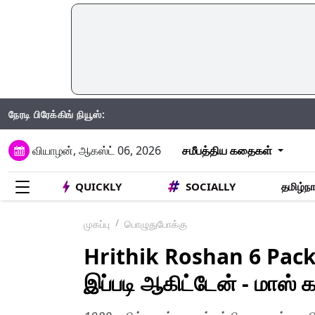
நேரடி பிரேக்கிங் நியூஸ்:
IND Vs 
வியாழன், ஆகஸ்ட் 06, 2026
சமீபத்திய கதைகள்
QUICKLY
SOCIALLY
தமிழ்நா
முகப்பு
பொழுதுபோக்கு
Hrithik Roshan 6 Pack: 5
இப்படி ஆகிட்டேன் - மாஸ் க