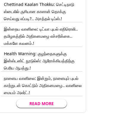
Chettinad Kaalan Thokku: செட்டிநாடு
ஸ்டைலில் ருசியான காளான் தொக்கு
செய்வது எப்படி?.. அசத்தல் டிப்ஸ்.!
இன்றைய வானிலை: டிட்வா புயல் எதிரொலி..
தமிழகத்தில் அதிகனமழை எச்சரிக்கை..
மக்களே கவனம்.!
Health Warning: குழந்தைகளுக்கு
இன்ஸ்டண்ட் நூடுல்ஸ்: ஆரோக்கியத்திற்கு
பெரிய ஆபத்து.!
நாளைய வானிலை: இன்றும், நாளையும் புயல்
காற்றுடன் கொட்டும் அதிகனமழை.. வானிலை
மையம் அலர்ட்.!
READ MORE