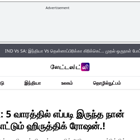
Advertisement
SA: இந்தியா Vs தென்னாப்பிரிக்கா கிரிக்கெட்.. முதல் ஒருநாள் போட்டியில் வெற்
டு
இந்தியா
உலகம்
தொழில்நுட்பம்
 வாரத்தில் எப்படி இருந்த நான்
ாட்டும் ஹிருத்திக் ரோஷன்.!