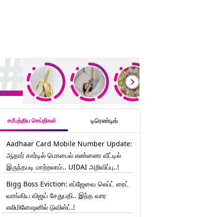
rending Stories
சமீபத்திய செய்திகள்
டிரெண்டிங்
Aadhaar Card Mobile Number Update:
ஆதார் கார்டில் மொபைல் எண்ணை வீட்டில்
இருந்தபடி மாற்றலாம்.. UIDAI அறிவிப்பு..!
Bigg Boss Eviction: எப்ஜேவை லெப்ட் ரைட்
வாங்கிய விஜய் சேதுபதி.. இந்த வார
எலிமினேஷனில் டுவிஸ்ட்.!