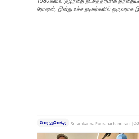
1980களில் குழந்தை நட்சத்திரமாக தந்தையி
ரோஷன், இன்று உச்ச நடிகர்களில் ஒருவராக இர
பொழுதுபோக்கு
Sriramkanna Pooranachandiran
|
Oct