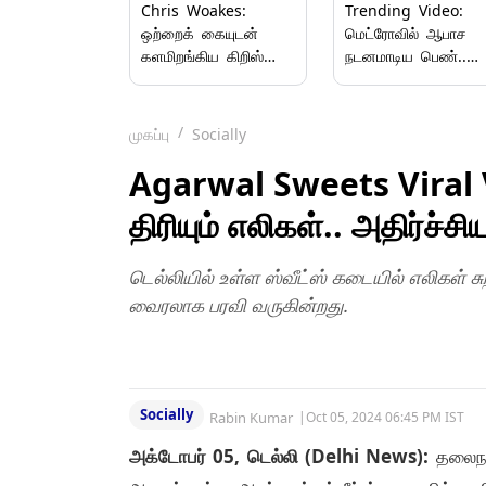
Chris Woakes:
Trending Video:
ஒற்றைக் கையுடன்
மெட்ரோவில் ஆபாச
களமிறங்கிய கிறிஸ்
நடனமாடிய பெண்..
வோக்ஸ்.. வெற்றிக்கு
ரீல்ஸ் பெயரில்
போராடிய இங்கிலாந்து..!
அநாகரீகம்.!
முகப்பு
Socially
Agarwal Sweets Viral Vid
திரியும் எலிகள்.. அதிர்ச்ச
டெல்லியில் உள்ள ஸ்வீட்ஸ் கடையில் எலிகள் ச
வைரலாக பரவி வருகின்றது.
Socially
Rabin Kumar
|
Oct 05, 2024 06:45 PM IST
அக்டோபர் 05, டெல்லி (Delhi News):
தலைநகர