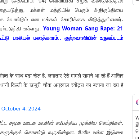
ேற்று (அக்டோபர் 04) வெளியாகி சமூக வலைதளத்தில்
யடுத்து, மக்கள் மத்தியில் பெரும் அதிருப்தியை
ுக்க வேண்டும் என மக்கள் கோரிக்கை விடுத்துள்ளனர்.
 ஏற்படுத்தி உள்ளது.
Young Woman Gang Rape: 21
டு பாலியல் பலாத்காரம்.. குற்றவாளியின் உருவப்படம்
 की सेहत के साथ बड़ा खेल है, लगातार ऐसे मामले सामने आ रहे हैं आखिर
ानी दिल्ली के खजूरी चौक अग्रवाल स्वीट्स का बताया जा रहा है
)
October 4, 2024
W
உள்ளிட்ட சமூக ஊடக உலகின் சமீபத்திய முக்கிய செய்திகள்,
இ
ப
ங்களுக்குக் கொண்டு வருகின்றன. மேலே உள்ள இடுகை
ம