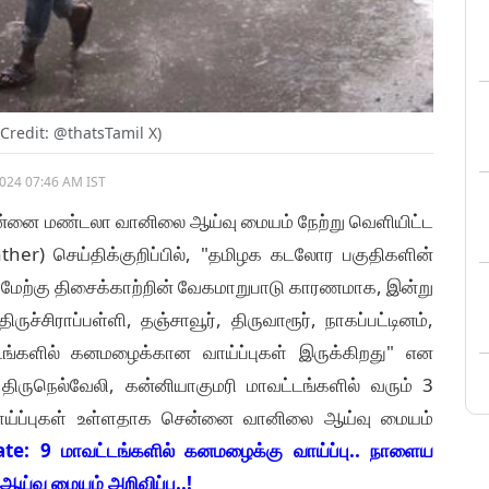
 Credit: @thatsTamil X)
2024 07:46 AM IST
்னை மண்டலா வானிலை ஆய்வு மையம் நேற்று வெளியிட்ட
) செய்திக்குறிப்பில், "தமிழக கடலோர பகுதிகளின்
ு. மேற்கு திசைக்காற்றின் வேகமாறுபாடு காரணமாக, இன்று
ிருச்சிராப்பள்ளி, தஞ்சாவூர், திருவாரூர், நாகப்பட்டினம்,
ங்களில் கனமழைக்கான வாய்ப்புகள் இருக்கிறது" என
, திருநெல்வேலி, கன்னியாகுமரி மாவட்டங்களில் வரும் 3
 வாய்ப்புகள் உள்ளதாக சென்னை வானிலை ஆய்வு மையம்
: 9 மாவட்டங்களில் கனமழைக்கு வாய்ப்பு.. நாளைய
்வு மையம் அறிவிப்பு..!