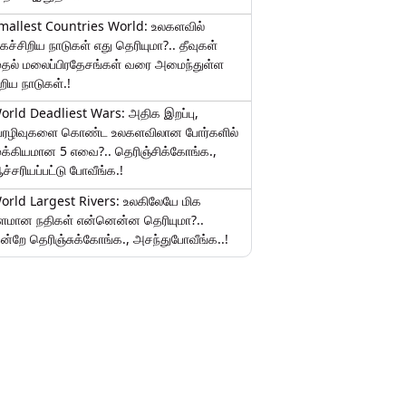
mallest Countries World: உலகளவில்
ிகச்சிறிய நாடுகள் எது தெரியுமா?.. தீவுகள்
ுதல் மலைப்பிரதேசங்கள் வரை அமைந்துள்ள
ிறிய நாடுகள்.!
orld Deadliest Wars: அதிக இறப்பு,
ேரழிவுகளை கொண்ட உலகளவிலான போர்களில்
ுக்கியமான 5 எவை?.. தெரிஞ்சிக்கோங்க.,
ச்சரியப்பட்டு போவீங்க.!
orld Largest Rivers: உலகிலேயே மிக
ீளமான நதிகள் என்னென்ன தெரியுமா?..
ன்றே தெரிஞ்சுக்கோங்க., அசந்துபோவீங்க..!