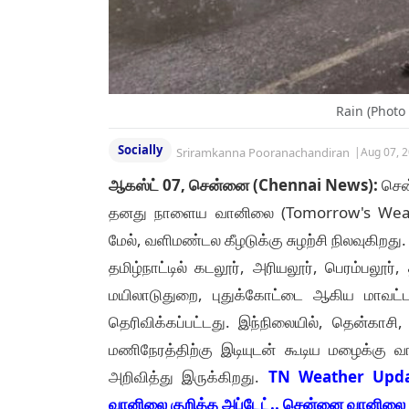
Rain (Photo
Socially
Sriramkanna Pooranachandiran
|
Aug 07, 
ஆகஸ்ட் 07, சென்னை (Chennai News):
சென
தனது நாளைய வானிலை (Tomorrow's Weather
மேல், வளிமண்டல கீழடுக்கு சுழற்சி நிலவுகிறத
தமிழ்நாட்டில் கடலூர், அரியலூர், பெரம்பலூர், த
மயிலாடுதுறை, புதுக்கோட்டை ஆகிய மாவட்ட
தெரிவிக்கப்பட்டது. இந்நிலையில், தென்காசி
மணிநேரத்திற்கு இடியுடன் கூடிய மழைக்கு
அறிவித்து இருக்கிறது.
TN Weather Update
வானிலை குறித்த அப்டேட்.. சென்னை வானிலை ஆய