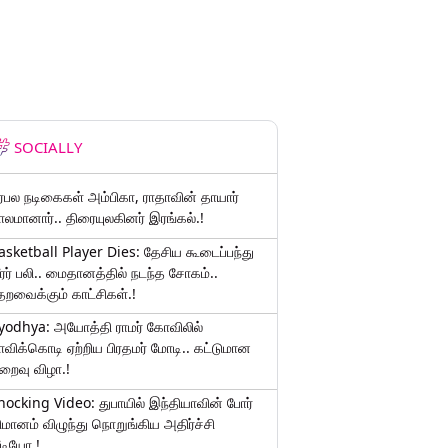
SOCIALLY
ிரபல நடிகைகள் அம்பிகா, ராதாவின் தாயார்
ாலமானார்.. திரையுலகினர் இரங்கல்.!
asketball Player Dies: தேசிய கூடைப்பந்து
ீரர் பலி.. மைதானத்தில் நடந்த சோகம்..
தறவைக்கும் காட்சிகள்.!
yodhya: அயோத்தி ராமர் கோவிலில்
ாவிக்கொடி ஏற்றிய பிரதமர் மோடி.. கட்டுமான
ிறைவு விழா.!
hocking Video: துபாயில் இந்தியாவின் போர்
ிமானம் விழுந்து நொறுங்கிய அதிர்ச்சி
ீடியோ.!