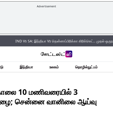
Advertisement
 Vs SA: இந்தியா Vs தென்னாப்பிரிக்கா கிரிக்கெட்.. முதல் ஒருநாள் போட்டியில் 
டு
இந்தியா
உலகம்
தொழில்நுட்பம்
ாலை 10 மணிவரையில் 3
் மழை; சென்னை வானிலை ஆய்வு