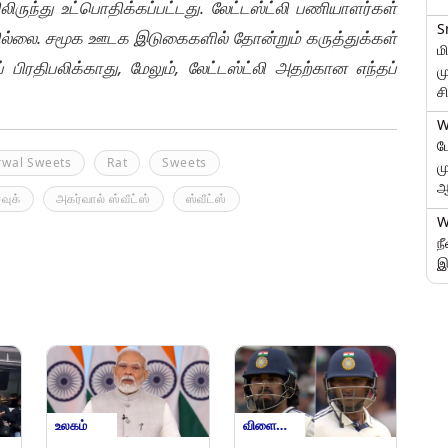
ுந்து உட்பொதிக்கப்பட்டது. லேட்டஸ்ட்லி பணியாளர்கள்
S
ில்லை. சமூக ஊடக இடுகைகளில் தோன்றும் கருத்துக்கள்
ம
 பிரதிபலிக்காது, மேலும், லேட்டஸ்ட்லி அதற்கான எந்தப்
ம
ச
W
ப
rwal Sweets
Rat
Sweets
ம
ஆ
வுக்
அகர்வால் ஸ்வீட்ஸ்
ஸ்வீட்ஸ்
W
ந
இ
உலகம்
விளையாட்டு