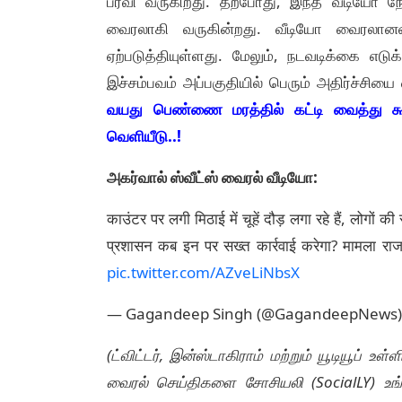
பரவி வருகிறது. தற்போது, இந்த வீடியோ ந
வைரலாகி வருகின்றது. வீடியோ வைரலானதை
ஏற்படுத்தியுள்ளது. மேலும், நடவடிக்கை எட
இச்சம்பவம் அப்பகுதியில் பெரும் அதிர்ச்சியை
வயது பெண்ணை மரத்தில் கட்டி வைத்து கூட்
வெளியீடு..!
அகர்வால் ஸ்வீட்ஸ் வைரல் வீடியோ:
काउंटर पर लगी मिठाई में चूहें दौड़ लगा रहे हैं, लोगों
प्रशासन कब इन पर सख्त कार्रवाई करेगा? मामला राजध
pic.twitter.com/AZveLiNbsX
— Gagandeep Singh (@GagandeepNews
(ட்விட்டர், இன்ஸ்டாகிராம் மற்றும் யூடியூப் 
வைரல் செய்திகளை சோசியலி (SocialLY) உ