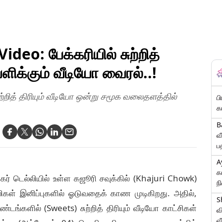
eo: பேக்கரியில் சுற்றித்
ியளிக்கும் வீடியோ வைரல்..!
ுற்றித் திரியும் வீடியோ ஒன்று சமூக வலைதளத்தில்
ப
க
B
வ
ப
A
க
் டெல்லியில் உள்ள கஜூரி சவுக்கில் (Khajuri Chowk)
ந
லிகள் இனிப்புகளில் ஓடுவதைக் காண முடிகிறது. அதில்,
S
டங்களில் (Sweets) சுற்றித் திரியும் வீடியோ காட்சிகள்
வ
வ