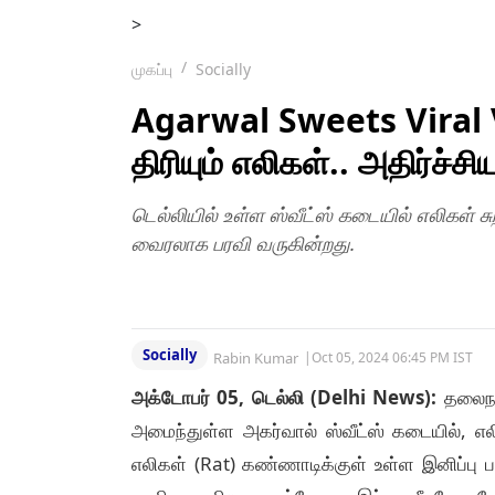
>
முகப்பு
Socially
Agarwal Sweets Viral Vid
திரியும் எலிகள்.. அதிர்ச்ச
டெல்லியில் உள்ள ஸ்வீட்ஸ் கடையில் எலிகள் ச
வைரலாக பரவி வருகின்றது.
Socially
Rabin Kumar
|
Oct 05, 2024 06:45 PM IST
அக்டோபர் 05, டெல்லி (Delhi News):
தலைநகர
அமைந்துள்ள அகர்வால் ஸ்வீட்ஸ் கடையில், எ
எலிகள் (Rat) கண்ணாடிக்குள் உள்ள இனிப்பு பண்