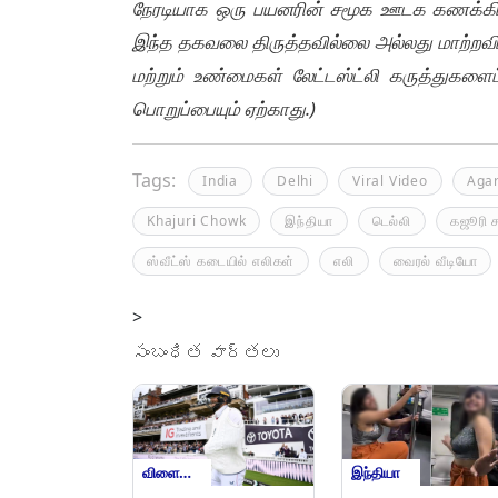
நேரடியாக ஒரு பயனரின் சமூக ஊடக கணக்கிலிர
இந்த தகவலை திருத்தவில்லை அல்லது மாற்றவ
மற்றும் உண்மைகள் லேட்டஸ்ட்லி கருத்துகளைப்
பொறுப்பையும் ஏற்காது.)
Tags:
India
Delhi
Viral Video
Aga
Khajuri Chowk
இந்தியா
டெல்லி
கஜூரி ச
ஸ்வீட்ஸ் கடையில் எலிகள்
எலி
வைரல் வீடியோ
>
సంబంధిత వార్తలు
விளையாட்டு
இந்தியா