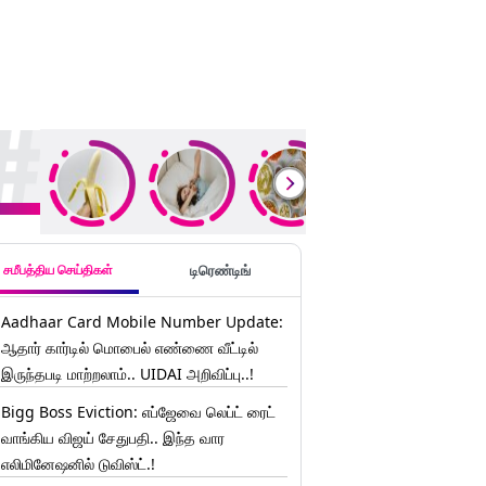
ding Stories
சமீபத்திய செய்திகள்
டிரெண்டிங்
Aadhaar Card Mobile Number Update:
ஆதார் கார்டில் மொபைல் எண்ணை வீட்டில்
இருந்தபடி மாற்றலாம்.. UIDAI அறிவிப்பு..!
Bigg Boss Eviction: எப்ஜேவை லெப்ட் ரைட்
வாங்கிய விஜய் சேதுபதி.. இந்த வார
எலிமினேஷனில் டுவிஸ்ட்.!