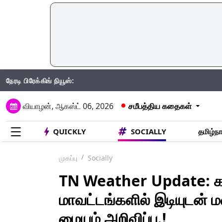
நேரடி பிரேக்கிங் நியூஸ்:
IND
வியாழன், ஆகஸ்ட் 06, 2026
சமீபத்திய கதைகள்
QUICKLY
SOCIALLY
தமிழ்நா
முகப்பு
Socially
TN Weather Update: க
மாவட்டங்களில் இடியுடன
மையம் அறிவிப்பு.!