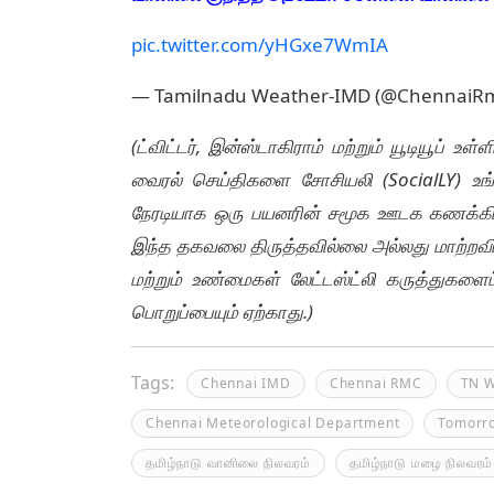
pic.twitter.com/yHGxe7WmIA
— Tamilnadu Weather-IMD (@ChennaiR
(ட்விட்டர், இன்ஸ்டாகிராம் மற்றும் யூடியூப் 
வைரல் செய்திகளை சோசியலி (SocialLY) உ
நேரடியாக ஒரு பயனரின் சமூக ஊடக கணக்கிலிர
இந்த தகவலை திருத்தவில்லை அல்லது மாற்றவ
மற்றும் உண்மைகள் லேட்டஸ்ட்லி கருத்துகளைப்
பொறுப்பையும் ஏற்காது.)
Tags:
Chennai IMD
Chennai RMC
TN W
Chennai Meteorological Department
Tomorr
தமிழ்நாடு வானிலை நிலவரம்
தமிழ்நாடு மழை நிலவரம்