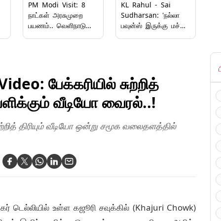
PM Modi Visit: 8
KL Rahul - Sai
நாட்கள் அரசுமுறை
Sudharsan: 'நல்லா
பயணம்.. வெளிநாடு
பவுன்ஸ் இருக்கு மச்சி'
பயணத்தை தொடங்கிய
- கேஎல் ராகுல் வீடியோ
பிரதமர்.!
வைரல்..!
eo: பேக்கரியில் சுற்றித்
ியளிக்கும் வீடியோ வைரல்..!
ுற்றித் திரியும் வீடியோ ஒன்று சமூக வலைதளத்தில்
் டெல்லியில் உள்ள கஜூரி சவுக்கில் (Khajuri Chowk)