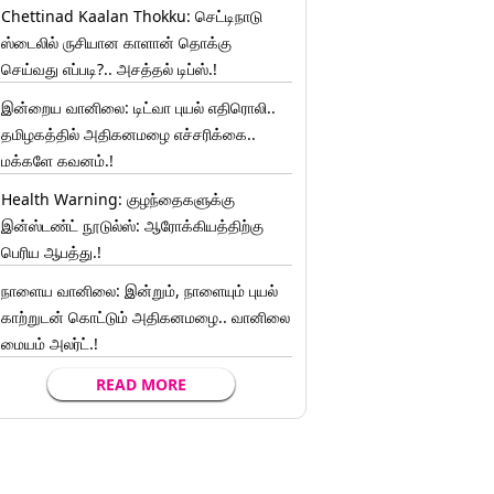
Chettinad Kaalan Thokku: செட்டிநாடு
ஸ்டைலில் ருசியான காளான் தொக்கு
செய்வது எப்படி?.. அசத்தல் டிப்ஸ்.!
இன்றைய வானிலை: டிட்வா புயல் எதிரொலி..
தமிழகத்தில் அதிகனமழை எச்சரிக்கை..
மக்களே கவனம்.!
Health Warning: குழந்தைகளுக்கு
இன்ஸ்டண்ட் நூடுல்ஸ்: ஆரோக்கியத்திற்கு
பெரிய ஆபத்து.!
நாளைய வானிலை: இன்றும், நாளையும் புயல்
காற்றுடன் கொட்டும் அதிகனமழை.. வானிலை
மையம் அலர்ட்.!
READ MORE