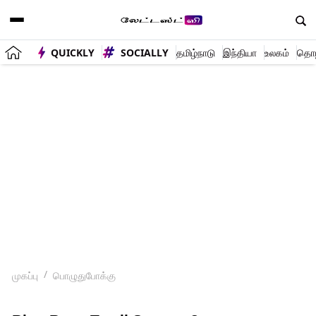
QUICKLY
SOCIALLY
தமிழ்நாடு
இந்தியா
உலகம்
தொழி
முகப்பு
பொழுதுபோக்கு