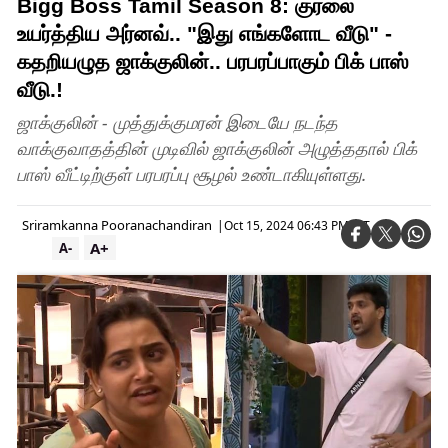
Bigg Boss Tamil Season 8: குரலை
உயர்த்திய அர்னவ்.. "இது எங்களோட வீடு" -
கதறியழுத ஜாக்குலின்.. பரபரப்பாகும் பிக் பாஸ்
வீடு.!
ஜாக்குலின் - முத்துக்குமரன் இடையே நடந்த
வாக்குவாதத்தின் முடிவில் ஜாக்குலின் அழுத்ததால் பிக்
பாஸ் வீட்டிற்குள் பரபரப்பு சூழல் உண்டாகியுள்ளது.
Sriramkanna Pooranachandiran
|
Oct 15, 2024 06:43 PM IST
A+
A-