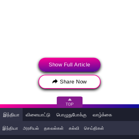
Show Full Article
நான்காவது ப்ரோமோ - ஜாக்குலின் தனது அழுகையாக
முத்துக்குமாரனிடம் வாக்குவாதம் செய்தல்:
Share Now
இந்தியா
விளையாட்டு
பொழுதுபோக்கு
வாழ்க்கை
இந்தியா
அரசியல்
தகவல்கள்
கல்வி
செய்திகள்