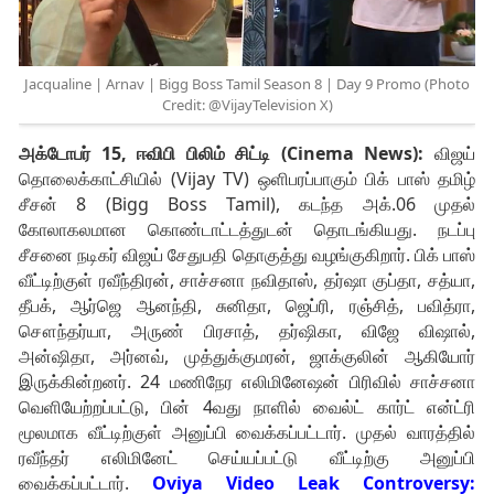
Jacqualine | Arnav | Bigg Boss Tamil Season 8 | Day 9 Promo (Photo
Credit: @VijayTelevision X)
அக்டோபர் 15, ஈவிபி பிலிம் சிட்டி (Cinema News):
விஜய்
தொலைக்காட்சியில் (Vijay TV) ஒளிபரப்பாகும் பிக் பாஸ் தமிழ்
சீசன் 8 (Bigg Boss Tamil), கடந்த அக்.06 முதல்
கோலாகலமான கொண்டாட்டத்துடன் தொடங்கியது. நடப்பு
சீசனை நடிகர் விஜய் சேதுபதி தொகுத்து வழங்குகிறார். பிக் பாஸ்
வீட்டிற்குள் ரவீந்திரன், சாச்சனா நவிதாஸ், தர்ஷா குப்தா, சத்யா,
தீபக், ஆர்ஜெ ஆனந்தி, சுனிதா, ஜெப்ரி, ரஞ்சித், பவித்ரா,
சௌந்தர்யா, அருண் பிரசாத், தர்ஷிகா, விஜே விஷால்,
அன்ஷிதா, அர்னவ், முத்துக்குமரன், ஜாக்குலின் ஆகியோர்
இருக்கின்றனர். 24 மணிநேர எலிமினேஷன் பிரிவில் சாச்சனா
வெளியேற்றப்பட்டு, பின் 4வது நாளில் வைல்ட் கார்ட் என்ட்ரி
மூலமாக வீட்டிற்குள் அனுப்பி வைக்கப்பட்டார். முதல் வாரத்தில்
ரவீந்தர் எலிமினேட் செய்யப்பட்டு வீட்டிற்கு அனுப்பி
வைக்கப்பட்டார்.
Oviya Video Leak Controversy: