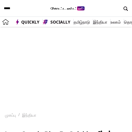
QUICKLY
SOCIALLY
தமிழ்நாடு
இந்தியா
உலகம்
தொழி
முகப்பு
இந்தியா