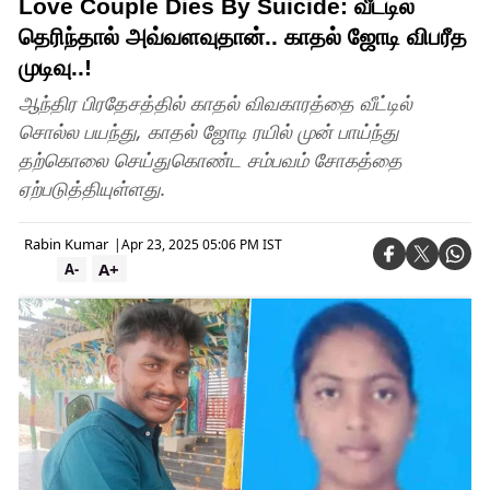
Love Couple Dies By Suicide: வீட்டில்
தெரிந்தால் அவ்வளவுதான்.. காதல் ஜோடி விபரீத
முடிவு..!
ஆந்திர பிரதேசத்தில் காதல் விவகாரத்தை வீட்டில்
சொல்ல பயந்து, காதல் ஜோடி ரயில் முன் பாய்ந்து
தற்கொலை செய்துகொண்ட சம்பவம் சோகத்தை
ஏற்படுத்தியுள்ளது.
Rabin Kumar
|
Apr 23, 2025 05:06 PM IST
A+
A-