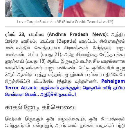
Love Couple Suicide in AP (Photo Credit: Team LatestLY)
ஏப்ரல் 23, பாபட்லா (Andhra Pradesh News):
ஆந்திர
பிரதேச மாநிலம், பாபட்லா (Bapatla) மாவட்டம், சின்னகஞ்சம்
மண்டலத்தில் கொத்தபாலம் கிராமத்தைச் சேர்ந்தவர் ராஜு
மணிகண்ட ரெட்டி (வயது 21). அதே கிராமத்தை சேர்ந்த பக்கா
ஜாஹ்னவி (வயது 18) ஆகிய இருவரும் கடந்த சில மாதங்களாக
காதலித்து வந்தனர். ராஜு மணிகண்ட ரெட்டி, ஓங்கோலில் ஐடிஐ
2ஆம் ஆண்டு படித்து வந்தார். ஜாஹ்னவி படிப்பை பாதியிலேயே
நிறுத்திவிட்டு வீட்டிலேயே இருந்து வந்துள்ளார்.
Pahalgam
Terror Attack: பஹல்காம் தாக்குதல்; நொடியில் உயிர் தப்பிய
சென்னை பெண்.. அதிர்ச்சி தகவல்..!
காதல் ஜோடி தற்கொலை:
இவர்கள் இருவரும் ஒரே சமூகத்தையும், ஒரே கிராமத்தைச்
சேர்ந்தவர்கள் என்றாலும், அவர்களால் தங்கள் காதலைப் பற்றி