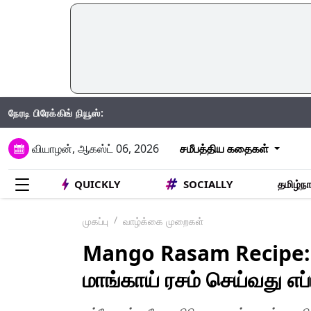
நேரடி பிரேக்கிங் நியூஸ்:
IND Vs S
வியாழன், ஆகஸ்ட் 06, 2026
சமீபத்திய கதைகள்
QUICKLY
SOCIALLY
தமிழ்நா
முகப்பு
வாழ்க்கை முறைகள்
Mango Rasam Recipe:
மாங்காய் ரசம் செய்வது எப்