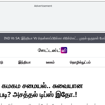
Advertisement
A: இந்தியா Vs தென்னாப்பிரிக்கா கிரிக்கெட்.. முதல் ஒருநாள் போட்டியில் வெற்ற
டு
இந்தியா
உலகம்
தொழில்நுட்பம்
 கமகம சமையல்.. சுவையான
படி? அசத்தல் டிப்ஸ் இதோ.!