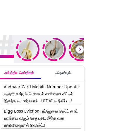
rending Stories
சமீபத்திய செய்திகள்
டிரெண்டிங்
Aadhaar Card Mobile Number Update:
ஆதார் கார்டில் மொபைல் எண்ணை வீட்டில்
இருந்தபடி மாற்றலாம்.. UIDAI அறிவிப்பு..!
Bigg Boss Eviction: எப்ஜேவை லெப்ட் ரைட்
வாங்கிய விஜய் சேதுபதி.. இந்த வார
எலிமினேஷனில் டுவிஸ்ட்.!