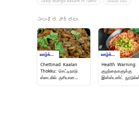
Tasty Mango Rasam in Tamil
மாங்கா ரசம்
సంబంధిత వార్తలు
வாழ்க்கை முறைகள்
வாழ்க்கை முறைகள்
Chettinad Kaalan
Health Warning:
Thokku: செட்டிநாடு
குழந்தைகளுக்கு
ஸ்டைலில் ருசியான
இன்ஸ்டண்ட் நூடுல்ஸ
காளான் தொக்கு
ஆரோக்கியத்திற்கு 
செய்வது எப்படி?..
ஆபத்து.!
அசத்தல் டிப்ஸ்.!