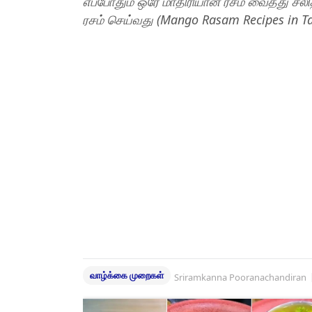
எப்போதும் ஒரே மாதிரியான ரசம் வைத்து சலித்
ரசம் செய்வது (Mango Rasam Recipes in Ta
வாழ்க்கை முறைகள்
Sriramkanna Pooranachandiran