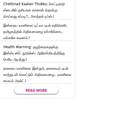
Chettinad Kaalan Thokku: செட்டிநாடு
ஸ்டைலில் ருசியான காளான் தொக்கு
செய்வது எப்படி?.. அசத்தல் டிப்ஸ்.!
இன்றைய வானிலை: டிட்வா புயல் எதிரொலி..
தமிழகத்தில் அதிகனமழை எச்சரிக்கை..
மக்களே கவனம்.!
Health Warning: குழந்தைகளுக்கு
இன்ஸ்டண்ட் நூடுல்ஸ்: ஆரோக்கியத்திற்கு
பெரிய ஆபத்து.!
நாளைய வானிலை: இன்றும், நாளையும் புயல்
காற்றுடன் கொட்டும் அதிகனமழை.. வானிலை
மையம் அலர்ட்.!
READ MORE