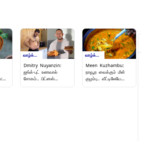
வாழ்க்கை முறைகள்
வாழ்க்கை முறைகள்
Dmitry Nuyanzin:
Meen Kuzhambu:
ஜங்க்-புட் உணவால்
நாவூற வைக்கும் மீன்
்:
சோகம்.. பிட்னஸ்
குழம்பு.. வீட்டிலேயே
பெரிய
பயிற்சியாளரின்
இப்படி செய்து
விபரீதத்தால் பறிபோன
அசத்துங்க.!
உயிர்.!