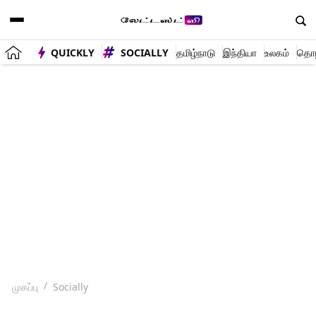
QUICKLY
SOCIALLY
தமிழ்நாடு
இந்தியா
உலகம்
தொழி
முகப்பு
Socially