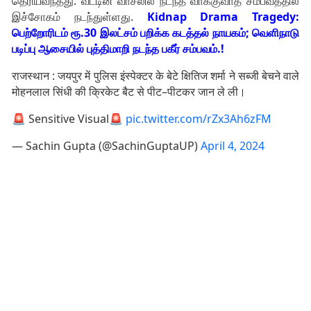
தெரியவந்தது. வீட்டின் வாசலில் நடந்த வாக்குவாத சம்பவத்தில்
இச்சோகம் நடந்துள்ளது.
Kidnap Drama Tragedy:
பெற்றோரிடம் ரூ.30 இலட்சம் பறிக்க கடத்தல் நாயகம்; வெளிநாடு
படிப்பு ஆசையில் புத்திமாறி நடந்த பகீர் சம்பவம்.!
राजस्थान : जयपुर में पुलिस इंस्पेक्टर के बेटे क्षितिज शर्मा ने सब्जी बेचने वाले
मोहनलाल सिंधी की क्रिकेट बैट से पीट–पीटकर जान ले ली।
🚨 Sensitive Visual🚨
pic.twitter.com/rZx3Ah6zFM
— Sachin Gupta (@SachinGuptaUP)
April 4, 2024