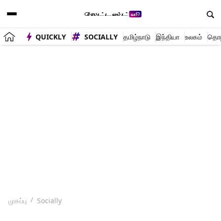
QUICKLY
SOCIALLY
தமிழ்நாடு
இந்தியா
உலகம்
தொழி
முகப்பு
Socially