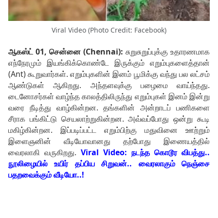
Viral Video (Photo Credit: Facebook)
ஆகஸ்ட் 01, சென்னை (Chennai):
சுறுசுறுப்புக்கு உதாரணமாக
எந்நேரமும் இயங்கிக்கொண்டே இருக்கும் எறும்புகளைத்தான்
(Ant) கூறுவார்கள். எறும்புகளின் இனம் பூமிக்கு வந்து பல லட்சம்
ஆண்டுகள் ஆகிறது. அந்தளவுக்கு பழைமை வாய்ந்தது.
டைனோசர்கள் வாழ்ந்த காலத்திலிருந்து எறும்புகள் இனம் இன்று
வரை நீடித்து வாழ்கின்றன. தங்களின் அன்றாடப் பணிகளை
சீராக பங்கிட்டு செயலாற்றுகின்றன. அவ்வப்போது ஒன்று கூடி
மகிழ்கின்றன. இப்படிப்பட்ட எறும்பிற்கு மதுவினை ஊற்றும்
இளைஞனின் வீடியோவானது தற்போது இணையத்தில்
வைரலாகி வருகிறது.
Viral Video: நடந்த கொடூர விபத்து..
நூலிழையில் உயிர் தப்பிய சிறுவன்.. வைரலாகும் நெஞ்சை
பதறவைக்கும் வீடியோ..!