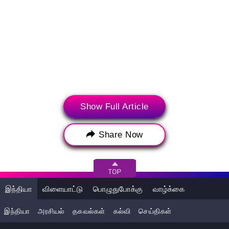
Show Full Article
Share Now
(ட்விட்டர், இன்ஸ்டாகிராம் மற்றும் யூடியூப் உள்ளிட்ட சமூக ஊடக
உலகின் சமீபத்திய முக்கிய செய்திகள், வைரல் செய்திகளை
சோசியலி (SocialLY) உங்களுக்குக் கொண்டு வருகின்றன. மேலே
உள்ள இடுகை நேரடியாக ஒரு பயனரின் சமூக ஊடக
கணக்கிலிருந்து உட்பொதிக்கப்பட்டது. லேட்டஸ்ட்லி
இந்தியா
விளையாட்டு
பொழுதுபோக்கு
வாழ்க்கை
பணியாளர்கள் இந்த தகவலை திருத்தவில்லை அல்லது
மாற்றவில்லை. சமூக ஊடக இடுகைகளில் தோன்றும்
இந்தியா
அரசியல்
தகவல்கள்
கல்வி
செய்திகள்
கருத்துக்கள் மற்றும் உண்மைகள் லேட்டஸ்ட்லி கருத்துகளைப்