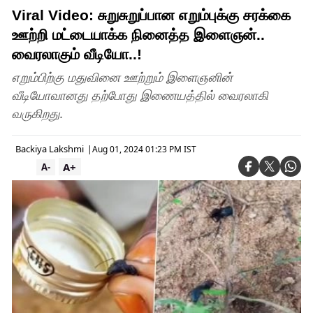
Viral Video: சுறுசுறுப்பான எறும்புக்கு சரக்கை
ஊற்றி மட்டையாக்க நினைத்த இளைஞன்..
வைரலாகும் வீடியோ..!
எறும்பிற்கு மதுவினை ஊற்றும் இளைஞனின்
வீடியோவானது தற்போது இணையத்தில் வைரலாகி
வருகிறது.
Backiya Lakshmi
|
Aug 01, 2024 01:23 PM IST
A+
A-