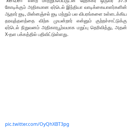
'xenZen' என்ற மாற்றுப்பெயருடன் ஹேக்கர் ஒருவர் 37.5
கோடிக்கும் அதிகமான ஏர்டெல் இந்தியா வாடிக்கையாளர்களின்
ஆதார் ஐடி, மின்னஞ்சல் ஐடி மற்றும் பல விபரங்களை உள்ளடக்கிய
தரவுத்தளத்தை விற்க முயன்றார் என்னும் குற்றச்சாட்டுக்கு
ஏர்டெல் நிறுவனம் அதிகாரபூர்வமாக மறுப்பு தெரிவித்து, அதன்
X-தள பக்கத்தில் பதிவிட்டுள்ளது.
pic.twitter.com/OyQhXBT3pg