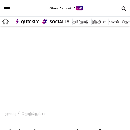
QUICKLY
SOCIALLY
தமிழ்நாடு
இந்தியா
உலகம்
தொழி
முகப்பு
தொழில்நுட்பம்