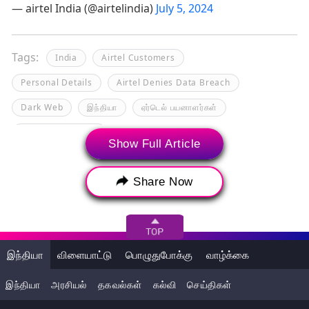
— airtel India (@airtelindia)
July 5, 2024
Tags:
India
Airtel Customers
Personal Details
Airtel Denies Data Breach
Dark Web
இந்தியா
ஏர்டெல் பயனாளர்கள்
தனிப்பட்ட விவரங்கள்
Show Full Article
தனிப்பட்ட தரவு மீறலை ஏர்டெல் மறுத்துள்ளது
டார்க் வெப்
Share Now
இந்தியா
விளையாட்டு
பொழுதுபோக்கு
வாழ்க்கை
இந்தியா
அரசியல்
தகவல்கள்
கல்வி
செய்திகள்