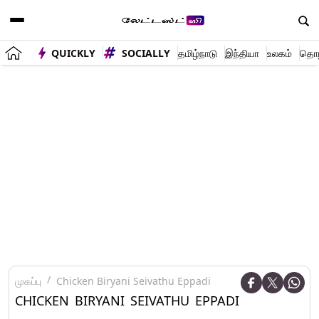
QUICKLY
SOCIALLY
தமிழ்நாடு
இந்தியா
உலகம்
தொழி
முகப்பு
Chicken Biryani Seivathu Eppadi
CHICKEN BIRYANI SEIVATHU EPPADI