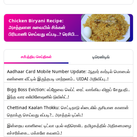
Chicken Biryani Recipe:
அசத்தலான சுவையில் சிக்கன்
பிரியாணி செய்வது எப்படி..? ரெசிபி
டிப்ஸ் இதோ..!
சமீபத்திய செய்திகள்
டிரெண்டிங்
Aadhaar Card Mobile Number Update: ஆதார் கார்டில் மொபைல்
எண்ணை வீட்டில் இருந்தபடி மாற்றலாம்.. UIDAI அறிவிப்பு..!
Bigg Boss Eviction: எப்ஜேவை லெப்ட் ரைட் வாங்கிய விஜய் சேதுபதி..
இந்த வார எலிமினேஷனில் டுவிஸ்ட்.!
Chettinad Kaalan Thokku: செட்டிநாடு ஸ்டைலில் ருசியான காளான்
தொக்கு செய்வது எப்படி?.. அசத்தல் டிப்ஸ்.!
இன்றைய வானிலை: டிட்வா புயல் எதிரொலி.. தமிழகத்தில் அதிகனமழை
எச்சரிக்கை.. மக்களே கவனம்.!