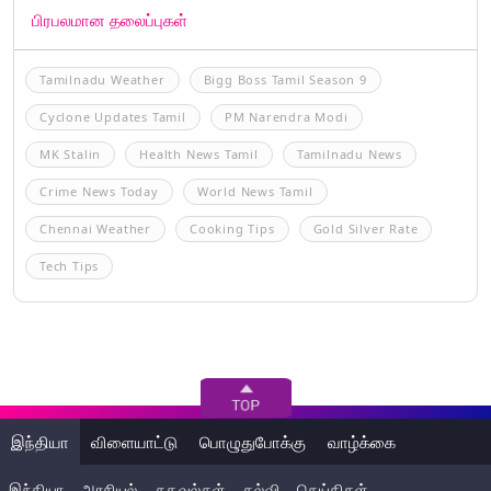
பிரபலமான தலைப்புகள்
Tamilnadu Weather
Bigg Boss Tamil Season 9
Cyclone Updates Tamil
PM Narendra Modi
MK Stalin
Health News Tamil
Tamilnadu News
Crime News Today
World News Tamil
Chennai Weather
Cooking Tips
Gold Silver Rate
Tech Tips
இந்தியா
விளையாட்டு
பொழுதுபோக்கு
வாழ்க்கை
இந்தியா
அரசியல்
தகவல்கள்
கல்வி
செய்திகள்