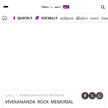
QUICKLY
SOCIALLY
தமிழ்நாடு
இந்தியா
உலகம்
தொழி
முகப்பு
Vivekananda Rock Memorial
VIVEKANANDA ROCK MEMORIAL