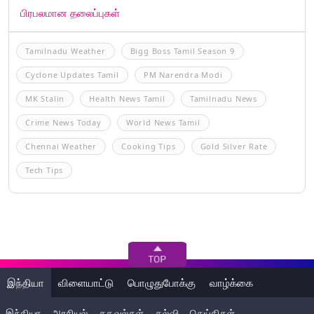
பிரபலமான தலைப்புகள்
Tamilnadu Weather
Bigg Boss Tamil Season 9
Cyclone Updates Tamil
PM Narendra Modi
MK Stalin
Health News Tamil
Tamilnadu News
Crime News Today
World News Tamil
Chennai Weather
Cooking Tips
Gold Silver Rate
Tech Tips
இந்தியா
விளையாட்டு
பொழுதுபோக்கு
வாழ்க்கை
இந்தியா
அரசியல்
தகவல்கள்
கல்வி
செய்திகள்