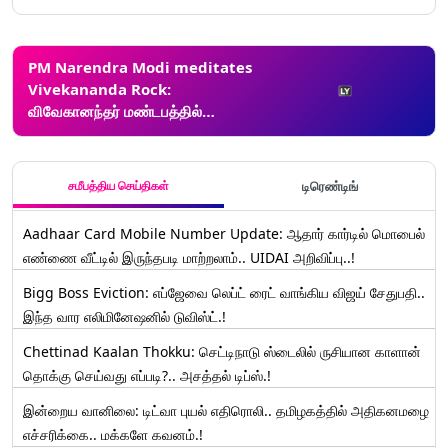
PM Narendra Modi meditates
Vivekananda Rock:
விவேகானந்தர் மண்டபத்தில்
பயபக்தியுடன் தியானம் செய்யும்
பிரதமர் நரேந்திர மோடி; பலத்த
பாதுகாப்பு ஏற்பாடு.!
சமீபத்திய செய்திகள்
டிரெண்டிங்
Aadhaar Card Mobile Number Update: ஆதார் கார்டில் மொபைல்
எண்ணை வீட்டில் இருந்தபடி மாற்றலாம்.. UIDAI அறிவிப்பு..!
Bigg Boss Eviction: எப்ஜேவை லெப்ட் ரைட் வாங்கிய விஜய் சேதுபதி..
இந்த வார எலிமினேஷனில் டுவிஸ்ட்.!
Chettinad Kaalan Thokku: செட்டிநாடு ஸ்டைலில் ருசியான காளான்
தொக்கு செய்வது எப்படி?.. அசத்தல் டிப்ஸ்.!
இன்றைய வானிலை: டிட்வா புயல் எதிரொலி.. தமிழகத்தில் அதிகனமழை
எச்சரிக்கை.. மக்களே கவனம்.!