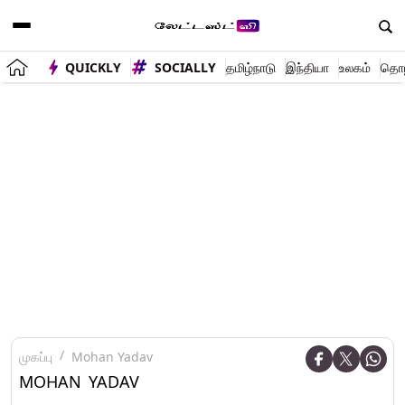
QUICKLY
SOCIALLY
தமிழ்நாடு
இந்தியா
உலகம்
தொழி
முகப்பு
Mohan Yadav
MOHAN YADAV