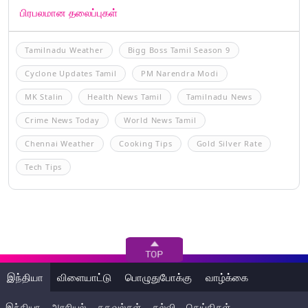
பிரபலமான தலைப்புகள்
Tamilnadu Weather
Bigg Boss Tamil Season 9
Cyclone Updates Tamil
PM Narendra Modi
MK Stalin
Health News Tamil
Tamilnadu News
Crime News Today
World News Tamil
Chennai Weather
Cooking Tips
Gold Silver Rate
Tech Tips
இந்தியா
விளையாட்டு
பொழுதுபோக்கு
வாழ்க்கை
இந்தியா
அரசியல்
தகவல்கள்
கல்வி
செய்திகள்