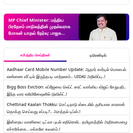
MP Chief Minister: மத்திய
பிரதேசம் மாநிலத்தின் முதல்வராக
மோகன் யாதவ் தேர்வு: பாஜக
எம்.எல்.ஏ கூட்டத்திற்கு பின்
அறிவிப்பு.!
சமீபத்திய செய்திகள்
டிரெண்டிங்
Aadhaar Card Mobile Number Update: ஆதார் கார்டில் மொபைல்
எண்ணை வீட்டில் இருந்தபடி மாற்றலாம்.. UIDAI அறிவிப்பு..!
Bigg Boss Eviction: எப்ஜேவை லெப்ட் ரைட் வாங்கிய விஜய் சேதுபதி..
இந்த வார எலிமினேஷனில் டுவிஸ்ட்.!
Chettinad Kaalan Thokku: செட்டிநாடு ஸ்டைலில் ருசியான காளான்
தொக்கு செய்வது எப்படி?.. அசத்தல் டிப்ஸ்.!
இன்றைய வானிலை: டிட்வா புயல் எதிரொலி.. தமிழகத்தில் அதிகனமழை
எச்சரிக்கை.. மக்களே கவனம்.!