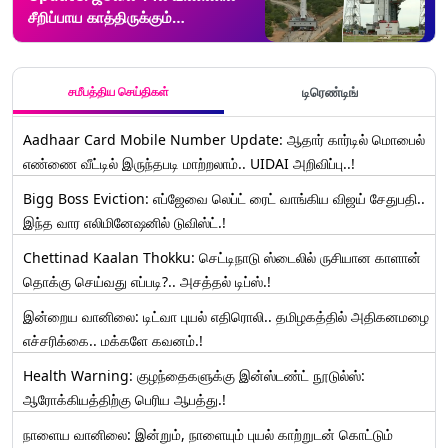
சீறிப்பாய காத்திருக்கும்
சந்திராயன்-3: முன்னேற்பாடுகள்
தீவிரம்.!
சமீபத்திய செய்திகள்
டிரெண்டிங்
Aadhaar Card Mobile Number Update: ஆதார் கார்டில் மொபைல்
எண்ணை வீட்டில் இருந்தபடி மாற்றலாம்.. UIDAI அறிவிப்பு..!
Bigg Boss Eviction: எப்ஜேவை லெப்ட் ரைட் வாங்கிய விஜய் சேதுபதி..
இந்த வார எலிமினேஷனில் டுவிஸ்ட்.!
Chettinad Kaalan Thokku: செட்டிநாடு ஸ்டைலில் ருசியான காளான்
தொக்கு செய்வது எப்படி?.. அசத்தல் டிப்ஸ்.!
இன்றைய வானிலை: டிட்வா புயல் எதிரொலி.. தமிழகத்தில் அதிகனமழை
எச்சரிக்கை.. மக்களே கவனம்.!
Health Warning: குழந்தைகளுக்கு இன்ஸ்டண்ட் நூடுல்ஸ்:
ஆரோக்கியத்திற்கு பெரிய ஆபத்து.!
நாளைய வானிலை: இன்றும், நாளையும் புயல் காற்றுடன் கொட்டும்