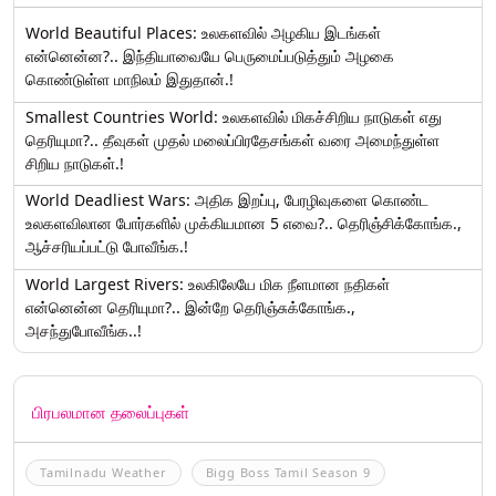
World Beautiful Places: உலகளவில் அழகிய இடங்கள்
என்னென்ன?.. இந்தியாவையே பெருமைப்படுத்தும் அழகை
கொண்டுள்ள மாநிலம் இதுதான்.!
Smallest Countries World: உலகளவில் மிகச்சிறிய நாடுகள் எது
தெரியுமா?.. தீவுகள் முதல் மலைப்பிரதேசங்கள் வரை அமைந்துள்ள
சிறிய நாடுகள்.!
World Deadliest Wars: அதிக இறப்பு, பேரழிவுகளை கொண்ட
உலகளவிலான போர்களில் முக்கியமான 5 எவை?.. தெரிஞ்சிக்கோங்க.,
ஆச்சரியப்பட்டு போவீங்க.!
World Largest Rivers: உலகிலேயே மிக நீளமான நதிகள்
என்னென்ன தெரியுமா?.. இன்றே தெரிஞ்சுக்கோங்க.,
அசந்துபோவீங்க..!
பிரபலமான தலைப்புகள்
Tamilnadu Weather
Bigg Boss Tamil Season 9