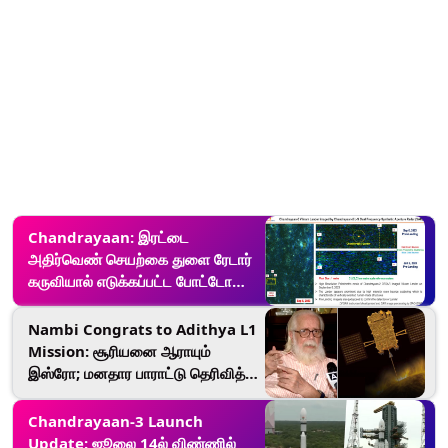
Chandrayaan: இரட்டை
அதிர்வெண் செயற்கை துளை ரேடார்
கருவியால் எடுக்கப்பட்ட போட்டோவை
வெளியிட்டது இஸ்ரோ.. விபரம்
உள்ளே.!
Nambi Congrats to Adithya L1
Mission: சூரியனை ஆராயும்
இஸ்ரோ; மனதார பாராட்டு தெரிவித்த
நம்பி நாராயணன்.!
Chandrayaan-3 Launch
Update: ஜூலை 14ல் விண்ணில்