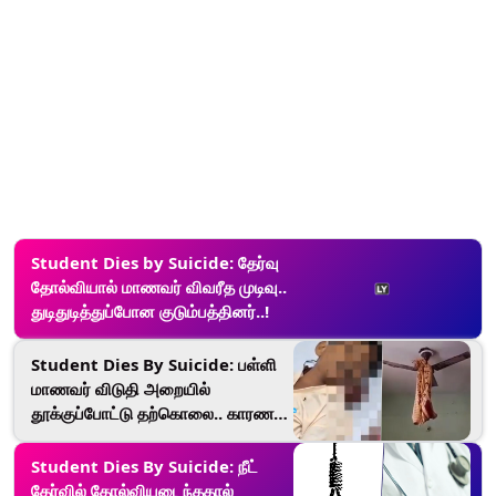
Student Dies by Suicide: தேர்வு
தோல்வியால் மாணவர் விவரீத முடிவு..
துடிதுடித்துப்போன குடும்பத்தினர்..!
Student Dies By Suicide: பள்ளி
மாணவர் விடுதி அறையில்
தூக்குப்போட்டு தற்கொலை.. காரணம்
என்ன..?
Student Dies By Suicide: நீட்
தேர்வில் தோல்வியடைந்ததால்