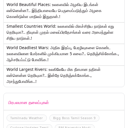
World Beautiful Places: உலகளவில் அழகிய இடங்கள்
என்னென்ன?.. இந்தியாவையே பெருமைப்படுத்தும் அழகை
கொண்டுள்ள மாநிலம் இதுதான்.!
Smallest Countries World: உலகளவில் மிகச்சிறிய நாடுகள் எது
தெரியுமா?.. தீவுகள் முதல் மலைப்பிரதேசங்கள் வரை அமைந்துள்ள
சிறிய நாடுகள்.!
World Deadliest Wars: அதிக இறப்பு, பேரழிவுகளை கொண்ட
உலகளவிலான போர்களில் முக்கியமான 5 எவை?.. தெரிஞ்சிக்கோங்க.,
ஆச்சரியப்பட்டு போவீங்க.!
World Largest Rivers: உலகிலேயே மிக நீளமான நதிகள்
என்னென்ன தெரியுமா?.. இன்றே தெரிஞ்சுக்கோங்க.,
அசந்துபோவீங்க..!
பிரபலமான தலைப்புகள்
Tamilnadu Weather
Bigg Boss Tamil Season 9
Cyclone Updates Tamil
PM Narendra Modi