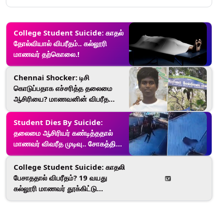
College Student Suicide: காதல்
தோல்வியால் விபரீதம்.. கல்லூரி
மாணவர் தற்கொலை.!
Chennai Shocker: டிசி
கொடுப்பதாக எச்சரித்த தலைமை
ஆசிரியை? மாணவனின் விபரீத
முடிவால் தாய் நிர்கதியாய் கண்ணீர்.!
Student Dies By Suicide:
தலைமை ஆசிரியர் கண்டித்ததால்
மாணவர் விவரீத முடிவு.. சோகத்தில்
மூழ்கிய குடும்பம்..!
College Student Suicide: காதலி
பேசாததால் விபரீதம்? 19 வயது
கல்லூரி மாணவர் தூக்கிட்டு
தற்கொலை.!