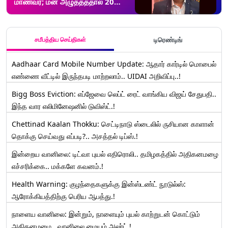
மாணவர்; மன அழுத்தத்தால் 20
வயதில் நடந்த சோகம்.!
சமீபத்திய செய்திகள்
டிரெண்டிங்
Aadhaar Card Mobile Number Update: ஆதார் கார்டில் மொபைல்
எண்ணை வீட்டில் இருந்தபடி மாற்றலாம்.. UIDAI அறிவிப்பு..!
Bigg Boss Eviction: எப்ஜேவை லெப்ட் ரைட் வாங்கிய விஜய் சேதுபதி..
இந்த வார எலிமினேஷனில் டுவிஸ்ட்.!
Chettinad Kaalan Thokku: செட்டிநாடு ஸ்டைலில் ருசியான காளான்
தொக்கு செய்வது எப்படி?.. அசத்தல் டிப்ஸ்.!
இன்றைய வானிலை: டிட்வா புயல் எதிரொலி.. தமிழகத்தில் அதிகனமழை
எச்சரிக்கை.. மக்களே கவனம்.!
Health Warning: குழந்தைகளுக்கு இன்ஸ்டண்ட் நூடுல்ஸ்:
ஆரோக்கியத்திற்கு பெரிய ஆபத்து.!
நாளைய வானிலை: இன்றும், நாளையும் புயல் காற்றுடன் கொட்டும்
அதிகனமழை.. வானிலை மையம் அலர்ட்.!