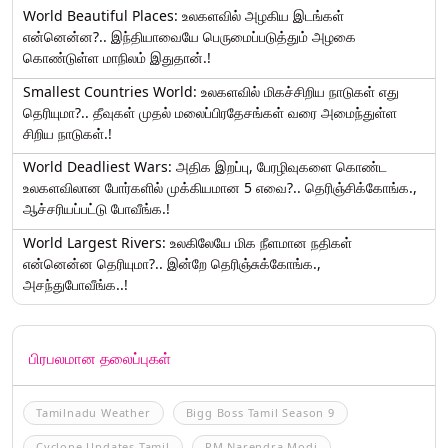
World Beautiful Places: உலகளவில் அழகிய இடங்கள்
என்னென்ன?.. இந்தியாவையே பெருமைப்படுத்தும் அழகை
கொண்டுள்ள மாநிலம் இதுதான்.!
Smallest Countries World: உலகளவில் மிகச்சிறிய நாடுகள் எது
தெரியுமா?.. தீவுகள் முதல் மலைப்பிரதேசங்கள் வரை அமைந்துள்ள
சிறிய நாடுகள்.!
World Deadliest Wars: அதிக இறப்பு, பேரழிவுகளை கொண்ட
உலகளவிலான போர்களில் முக்கியமான 5 எவை?.. தெரிஞ்சிக்கோங்க.,
ஆச்சரியப்பட்டு போவீங்க.!
World Largest Rivers: உலகிலேயே மிக நீளமான நதிகள்
என்னென்ன தெரியுமா?.. இன்றே தெரிஞ்சுக்கோங்க.,
அசந்துபோவீங்க..!
பிரபலமான தலைப்புகள்
Tamilnadu Weather
Bigg Boss Tamil Season 9
Cyclone Updates Tamil
PM Narendra Modi