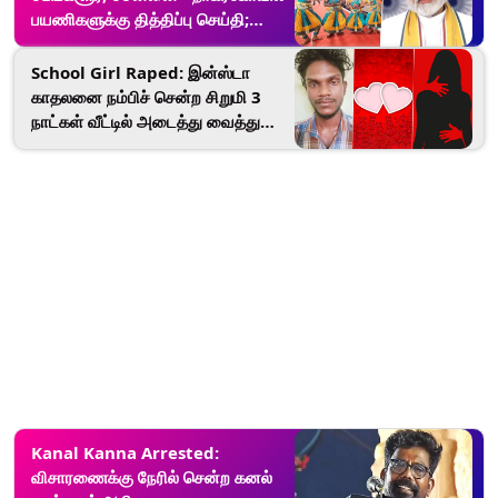
பயணிகளுக்கு தித்திப்பு செய்தி;
தொடங்கியது வந்தே பாரத் இரயில்
சேவை.!
School Girl Raped: இன்ஸ்டா
காதலனை நம்பிச் சென்ற சிறுமி 3
நாட்கள் வீட்டில் அடைத்து வைத்து
பலாத்காரம்: 23 வயது இளைஞன்,
இரண்டாவது முறை போக்ஸோவில்
கைது.! அதிர்ச்சி பின்னணி..!
Kanal Kanna Arrested:
விசாரணைக்கு நேரில் சென்ற கனல்