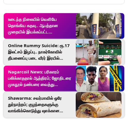
உடைந்த நிலையில் வெளியே
தொங்கிய கதவு.. ஆபத்தான
முறையில் இயக்கப்பட்ட
அரசுப்பேருந்து..!
Online Rummy Suicide: ரூ.17
இலட்சம் இழப்பு.. நாகர்கோவில்
தீயணைப்பு படை வீரர் இரயில்
முன்பாய்ந்து தற்கொலை.!
Nagarcoil News: பரிகாரம்
பலிக்காததால் ஆத்திரம்; ஜோதிடரை
முகநூல் நண்பரை வைத்து
தீர்த்துக்கட்டிய பெண்மணி.!
Shawarma: சவர்மாவில் ஒரே
துர்நாற்றம்; குழந்தைகளுக்கு
வாங்கிக்கொடுத்து ஷாக்கான
தந்தை., அலட்சியத்தில் உணவுப்
பாதுகாப்புத்துறை?