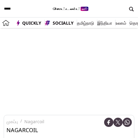
QUICKLY
SOCIALLY
தமிழ்நாடு
இந்தியா
உலகம்
தொழி
முகப்பு
Nagarcoil
NAGARCOIL