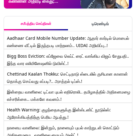
கண்ணன் அதிரடி கைது;
மதபோதகரின் நடனத்தை
சர்ச்சையாக பதிவிட்ட வழக்கில்
அதிரடி.!
சமீபத்திய செய்திகள்
டிரெண்டிங்
Aadhaar Card Mobile Number Update: ஆதார் கார்டில் மொபைல்
எண்ணை வீட்டில் இருந்தபடி மாற்றலாம்.. UIDAI அறிவிப்பு..!
Bigg Boss Eviction: எப்ஜேவை லெப்ட் ரைட் வாங்கிய விஜய் சேதுபதி..
இந்த வார எலிமினேஷனில் டுவிஸ்ட்.!
Chettinad Kaalan Thokku: செட்டிநாடு ஸ்டைலில் ருசியான காளான்
தொக்கு செய்வது எப்படி?.. அசத்தல் டிப்ஸ்.!
இன்றைய வானிலை: டிட்வா புயல் எதிரொலி.. தமிழகத்தில் அதிகனமழை
எச்சரிக்கை.. மக்களே கவனம்.!
Health Warning: குழந்தைகளுக்கு இன்ஸ்டண்ட் நூடுல்ஸ்:
ஆரோக்கியத்திற்கு பெரிய ஆபத்து.!
நாளைய வானிலை: இன்றும், நாளையும் புயல் காற்றுடன் கொட்டும்
அதிகனமழை.. வானிலை மையம் அலர்ட்.!