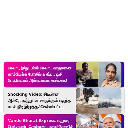
பாவா., இது டம்மி பாவா.. காதலனை
கரம்பிடிக்க போலீஸ் உடுப்பு.. ஓசி
பேஷியலால் அம்பலமான உண்மை.!
Shocking Video: திடீரென
ஆக்ரோஷத்துடன் ஊருக்குள் புகுந்த
கடல் நீர்; இழுத்துச்செல்லப்பட்ட
வாகன ஓட்டி. பகீர் சம்பவம்.!
Vande Bharat Express: மதுரை -
பெங்களூர், சென்னை - நாகர்கோவில்