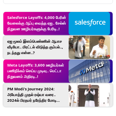
Salesforce Layoffs: 4,000 பேரின்
வேலைக்கு ஆப்பு வைத்த ஏஐ.. சேல்ஸ்
நிறுவன ஊழியர்களுக்கு பேரிடி..!
ஏஐ மூலம் இளம்பெண்ணின் ஆபாச
வீடியோ.. மிரட்டல் விடுத்த கும்பல்..,
நடந்தது என்ன..?
Meta Layoffs: 3,600 ஊழியர்கள்
பணிநீக்கம் செய்ய முடிவு.. மெட்டா
நிறுவனம் அதிரடி..!
PM Modi’s Journey 2024:
அயோத்தி முதல் ரஷ்யா வரை..
2024ல் பிரதமர் நரேந்திர மோடி
கடந்து வந்த பாதைகள்..!