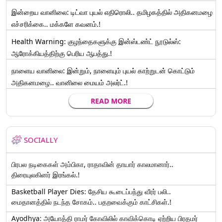
இன்றைய வானிலை: டிட்வா புயல் எதிரொலி.. தமிழகத்தில் அதிகனமழை
எச்சரிக்கை.. மக்களே கவனம்.!
Health Warning: குழந்தைகளுக்கு இன்ஸ்டண்ட் நூடுல்ஸ்:
ஆரோக்கியத்திற்கு பெரிய ஆபத்து.!
நாளைய வானிலை: இன்றும், நாளையும் புயல் காற்றுடன் கொட்டும்
அதிகனமழை.. வானிலை மையம் அலர்ட்.!
READ MORE
SOCIALLY
பிரபல நடிகைகள் அம்பிகா, ராதாவின் தாயார் காலமானார்..
திரையுலகினர் இரங்கல்.!
Basketball Player Dies: தேசிய கூடைப்பந்து வீரர் பலி..
மைதானத்தில் நடந்த சோகம்.. பதறவைக்கும் காட்சிகள்.!
Ayodhya: அயோத்தி ராமர் கோவிலில் காவிக்கொடி ஏற்றிய பிரதமர்