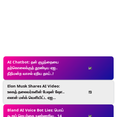
AI Chatbot: தன் குழந்தையை
தற்கொலைக்குத் தூண்டிய ஏஐ..
நீதிமன்ற வாசல் ஏறிய தாய்..!
Elon Musk Shares AI Video:
உலகத் தலைவர்களின் பேஷன் ஷோ..
எலான் மஸ்க் வெளியிட்ட ஏஐ
வீடியோ..!
Bland AI Voice Bot Lies: பொய்
கூறும் செயற்கை நுண்ணறிவு.. 14