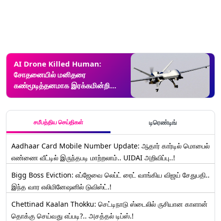
AI Drone Killed Human:
சோதனையில் மனிதரை
கண்மூடித்தனமாக இரக்கமின்றி
கொன்ற செயற்கை நுண்ணறிவு
டிரோன்.. உத்தரவை மீறத்துடிக்கும்
AI..!
சமீபத்திய செய்திகள்
டிரெண்டிங்
Aadhaar Card Mobile Number Update: ஆதார் கார்டில் மொபைல்
எண்ணை வீட்டில் இருந்தபடி மாற்றலாம்.. UIDAI அறிவிப்பு..!
Bigg Boss Eviction: எப்ஜேவை லெப்ட் ரைட் வாங்கிய விஜய் சேதுபதி..
இந்த வார எலிமினேஷனில் டுவிஸ்ட்.!
Chettinad Kaalan Thokku: செட்டிநாடு ஸ்டைலில் ருசியான காளான்
தொக்கு செய்வது எப்படி?.. அசத்தல் டிப்ஸ்.!