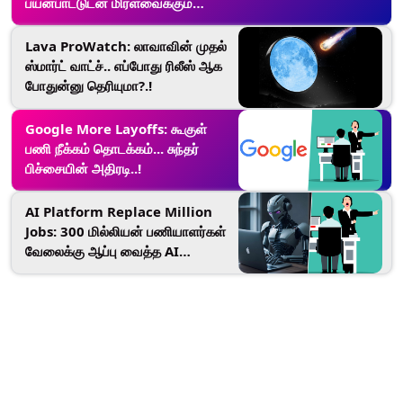
பயன்பாட்டுடன் மிரளவைக்கும்
விஷயங்கள்.. விபரம் உள்ளே.!
Lava ProWatch: லாவாவின் முதல்
ஸ்மார்ட் வாட்ச்.. எப்போது ரிலீஸ் ஆக
போதுன்னு தெரியுமா?.!
Google More Layoffs: கூகுள்
பணி நீக்கம் தொடக்கம்... சுந்தர்
பிச்சையின் அதிரடி..!
AI Platform Replace Million
Jobs: 300 மில்லியன் பணியாளர்கள்
வேலைக்கு ஆப்பு வைத்த AI
தொழில்நுட்பம்; செயற்கை
நுண்ணறிவு தொழில்நுட்ப மேம்பாட்டில்
பகீர் தகவல்.!