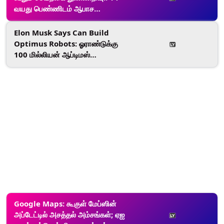
வயது பெண்ணிடம் ஆபாச
புகைப்படம்.. வைரலாகும் வீடியோ..!
Elon Musk Says Can Build
Optimus Robots: ஓராண்டுக்கு
100 மில்லியன் ஆப்டிமஸ்
ரோபோக்களை உருவாக்க முடியும்;
எலோன் மஸ்க் பெருமிதம்..!
Google Maps: கூகுள் மேப்ஸின்
அப்டேட்டில் அசத்தல் அம்சங்கள்; ஏஐ