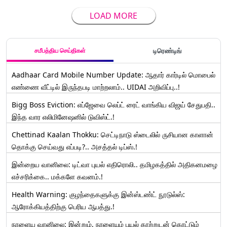
LOAD MORE
சமீபத்திய செய்திகள்
டிரெண்டிங்
Aadhaar Card Mobile Number Update: ஆதார் கார்டில் மொபைல்
எண்ணை வீட்டில் இருந்தபடி மாற்றலாம்.. UIDAI அறிவிப்பு..!
Bigg Boss Eviction: எப்ஜேவை லெப்ட் ரைட் வாங்கிய விஜய் சேதுபதி..
இந்த வார எலிமினேஷனில் டுவிஸ்ட்.!
Chettinad Kaalan Thokku: செட்டிநாடு ஸ்டைலில் ருசியான காளான்
தொக்கு செய்வது எப்படி?.. அசத்தல் டிப்ஸ்.!
இன்றைய வானிலை: டிட்வா புயல் எதிரொலி.. தமிழகத்தில் அதிகனமழை
எச்சரிக்கை.. மக்களே கவனம்.!
Health Warning: குழந்தைகளுக்கு இன்ஸ்டண்ட் நூடுல்ஸ்:
ஆரோக்கியத்திற்கு பெரிய ஆபத்து.!
நாளைய வானிலை: இன்றும், நாளையும் புயல் காற்றுடன் கொட்டும்