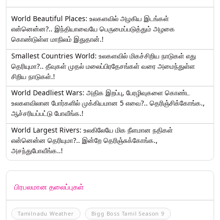
World Beautiful Places: உலகளவில் அழகிய இடங்கள்
என்னென்ன?.. இந்தியாவையே பெருமைப்படுத்தும் அழகை
கொண்டுள்ள மாநிலம் இதுதான்.!
Smallest Countries World: உலகளவில் மிகச்சிறிய நாடுகள் எது
தெரியுமா?.. தீவுகள் முதல் மலைப்பிரதேசங்கள் வரை அமைந்துள்ள
சிறிய நாடுகள்.!
World Deadliest Wars: அதிக இறப்பு, பேரழிவுகளை கொண்ட
உலகளவிலான போர்களில் முக்கியமான 5 எவை?.. தெரிஞ்சிக்கோங்க.,
ஆச்சரியப்பட்டு போவீங்க.!
World Largest Rivers: உலகிலேயே மிக நீளமான நதிகள்
என்னென்ன தெரியுமா?.. இன்றே தெரிஞ்சுக்கோங்க.,
அசந்துபோவீங்க..!
பிரபலமான தலைப்புகள்
Tamilnadu Weather
Bigg Boss Tamil Season 9