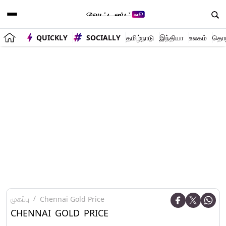
QUICKLY
SOCIALLY
தமிழ்நாடு
இந்தியா
உலகம்
தொழி
முகப்பு
Chennai Gold Price
CHENNAI GOLD PRICE