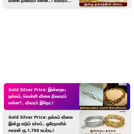
விலை நிலவரம் என்ன..? விவரம்
இதோ.!
Gold Silver Price: இன்றைய
தங்கம், வெள்ளி விலை நிலவரம்
என்ன?.. விவரம் இதோ.!
Gold Silver Price: தங்கம் விலை
இன்று கடும் உச்சம்.. ஒரேநாளில்
சவரன் ரூ.1,760 உயர்வு.!