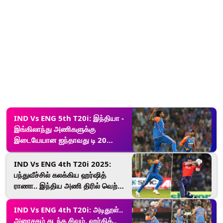
IND Vs ENG 5th T20i: இந்தியா -
இங்கிலாந்து அணிகளுக்கு
இடையேயான ஐந்தாவது டி 20
ஆட்டம்.. எங்கு? எப்போது? விபரம்
இதோ.!
IND Vs ENG 4th T20i 2025:
பந்துவீச்சில் கலக்கிய ஹர்ஷித்
ராணா.. இந்திய அணி திரில் வெற்றி..!
தொடரை கைப்பற்றியது.!
IND Vs ENG 4th T20i: அடிதூள்..
அரைசதம் கடந்த சிவம், ஹர்திக்..