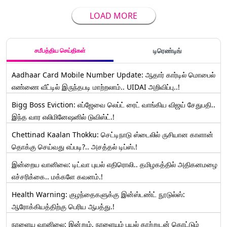
LOAD MORE
சமீபத்திய செய்திகள்
டிரெண்டிங்
Aadhaar Card Mobile Number Update: ஆதார் கார்டில் மொபைல்
எண்ணை வீட்டில் இருந்தபடி மாற்றலாம்.. UIDAI அறிவிப்பு..!
Bigg Boss Eviction: எப்ஜேவை லெப்ட் ரைட் வாங்கிய விஜய் சேதுபதி..
இந்த வார எலிமினேஷனில் டுவிஸ்ட்.!
Chettinad Kaalan Thokku: செட்டிநாடு ஸ்டைலில் ருசியான காளான்
தொக்கு செய்வது எப்படி?.. அசத்தல் டிப்ஸ்.!
இன்றைய வானிலை: டிட்வா புயல் எதிரொலி.. தமிழகத்தில் அதிகனமழை
எச்சரிக்கை.. மக்களே கவனம்.!
Health Warning: குழந்தைகளுக்கு இன்ஸ்டண்ட் நூடுல்ஸ்:
ஆரோக்கியத்திற்கு பெரிய ஆபத்து.!
நாளைய வானிலை: இன்றும், நாளையும் புயல் காற்றுடன் கொட்டும்