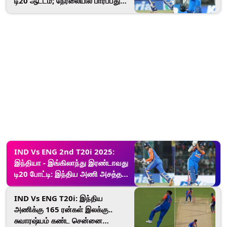
டி20 ஆட்டம்; நேரலையில் பார்ப்பது
எப்படி? எங்கு நடக்கிறது? விபரம்
இதோ.!
IND Vs ENG 2nd T20i 2025:
இந்தியா - இங்கிலாந்து இரண்டாவது
டி20 போட்டி: இந்திய அணி அசத்தல்
வெற்றி.!
IND Vs ENG T20i: இந்திய
அணிக்கு 165 ரன்கள் இலக்கு..
சுவாரஷ்யம் கண்ட சென்னை