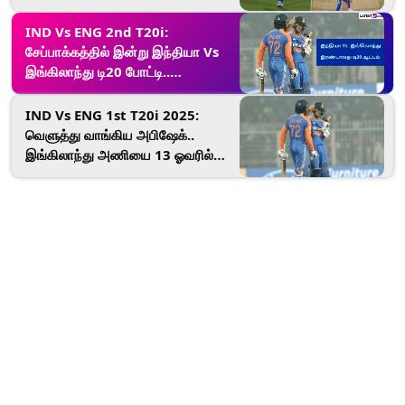
சேப்பாக்கம் மைதானம்.!
IND Vs ENG 2nd T20i:
சேப்பாக்கத்தில் இன்று இந்தியா Vs
இங்கிலாந்து டி20 போட்டி..
நேரலையை பார்ப்பது எப்படி?
சேப்பாக்கம் செல்வோருக்கு டிப்ஸ்.!
IND Vs ENG 1st T20i 2025:
வெளுத்து வாங்கிய அபிஷேக்..
இங்கிலாந்து அணியை 13 ஓவரில்
வென்ற இந்தியா.. கொண்டாட்டத்தில்
ரசிகர்கள்.!