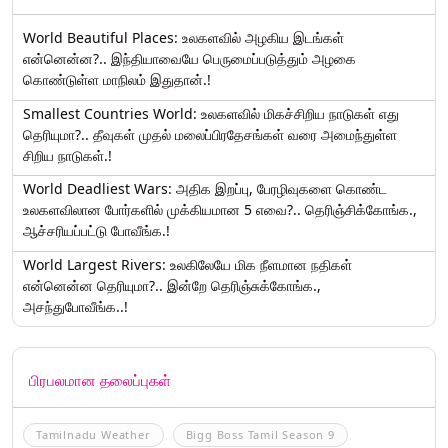
World Beautiful Places: உலகளவில் அழகிய இடங்கள்
என்னென்ன?.. இந்தியாவையே பெருமைப்படுத்தும் அழகை
கொண்டுள்ள மாநிலம் இதுதான்.!
Smallest Countries World: உலகளவில் மிகச்சிறிய நாடுகள் எது
தெரியுமா?.. தீவுகள் முதல் மலைப்பிரதேசங்கள் வரை அமைந்துள்ள
சிறிய நாடுகள்.!
World Deadliest Wars: அதிக இறப்பு, பேரழிவுகளை கொண்ட
உலகளவிலான போர்களில் முக்கியமான 5 எவை?.. தெரிஞ்சிக்கோங்க.,
ஆச்சரியப்பட்டு போவீங்க.!
World Largest Rivers: உலகிலேயே மிக நீளமான நதிகள்
என்னென்ன தெரியுமா?.. இன்றே தெரிஞ்சுக்கோங்க.,
அசந்துபோவீங்க..!
பிரபலமான தலைப்புகள்
Tamilnadu Weather
Bigg Boss Tamil Season 9