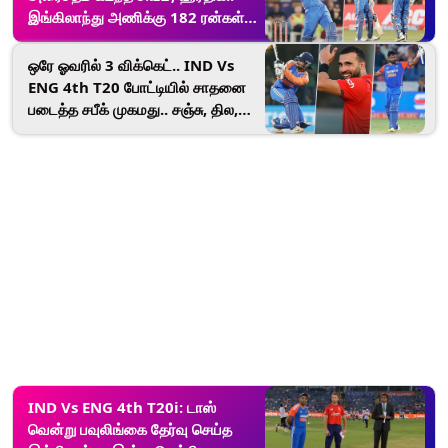
இங்கிலாந்து அணிக்கு 182 ரன்கள்
இலக்கு.. ஷாக்கிங் சர்ப்ரைஸ்
கொடுத்த இந்தியா.!
ஒரே ஓவரில் 3 விக்கெட்.. IND Vs
ENG 4th T20 போட்டியில் சாதனை
படைத்த சபீக் முகமது.. சஞ்சு, தில,
சூரியகுமார் விக்கெட் அடுத்தடுத்து
காலி.!
IND Vs ENG 4th T20i: டாஸ்
வென்று பவுலிங்கை தேர்வு செய்த