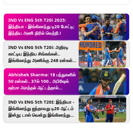
IND Vs ENG 5th T20i 2025:
இந்தியா - இங்கிலாந்து டி20 போட்டி;
இந்திய அணி திரில் வெற்றி.!
IND Vs ENG 5th T20i: அதிரடி
காட்டிய இந்திய சிங்கங்கள்..
இங்கிலாந்து அணிக்கு 248 ரன்கள்
இலக்கு.!
Abhishek Sharma: 18 பந்துகளில்
50 ரன்கள்.. 37ல் 100.. அபிஷேக்
ஷர்மா அசத்தல் ஆட்டத்தால்
அதிர்ந்துபோன வான்கடே அரங்கம்.!
IND Vs ENG 5th T20I: இந்தியா -
இங்கிலாந்து ஐந்தாவது டி20 ஆட்டம்
இன்று; டாஸ் வென்று இங்கிலாந்து
பந்துவீச்சு.!