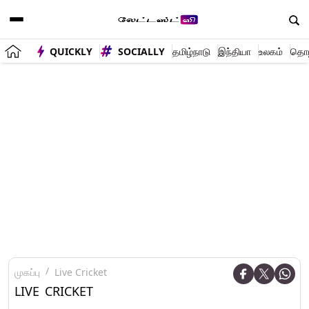
QUICKLY
SOCIALLY
தமிழ்நாடு
இந்தியா
உலகம்
தொழி
முகப்பு
Live Cricket
LIVE CRICKET