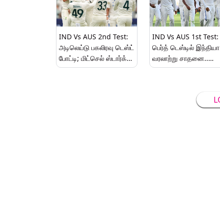
IND Vs AUS 2nd Test:
IND Vs AUS 1st Test:
அடிலெய்டு பகலிரவு டெஸ்ட்
பெர்த் டெஸ்டில் இந்தியா
போட்டி; மிட்செல் ஸ்டார்க்
வரலாற்று சாதனை..
அபார பந்துவீச்சு.. இந்தியா
ஆஸ்திரேலியாவை வீழ்த்
சொதப்பல் ஆட்டம்..!
295 ரன்கள்
வித்தியாசத்தில் அபார
L
வெற்றி..!