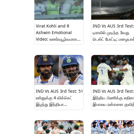
Virat Kohli and R
IND Vs AUS 3rd Test:
Ashwin Emotional
டிராவில் முடிந்த 3வது
Video: உணர்வுபூர்வமாக
டெஸ்ட் போட்டி; மழையால
அன்பை பகிர்ந்த விராட்
இரு அணிகளும் முடிவு..
கோலி & ரவிச்சந்திரன்
அஸ்வின்; நெகிழ்ச்சியை
ஏற்படுத்தும் நட்பு..!
IND Vs AUS 3rd Test: 51
IND Vs AUS 3rd Test:
ரன்னுக்கு 4 விக்கெட்
இந்திய அணிக்கு எதிர
இழந்து இந்தியா
இமாலய ரன்களை குவித
சொதப்பல்.. மழையால்
ஆஸி., உணவு
முடிவுக்கு வந்த 3ஆம் நாள்
இடைவெளிக்குள் 3
ஆட்டம்..!
விக்கெட் குளோஸ்..
தடுமாறும் இந்தியா.!