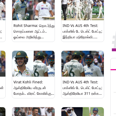
Rohit Sharma: தொடர்ந்து
IND Vs AUS 4th Test:
்;
சொதப்பலான ஆட்டம்..
பாக்ஸிங் டே டெஸ்ட் போட்டி;
ஓய்வை அறிவித்து
இந்தியா படுதோல்வி..
விடுங்கள் ரோஹித் சர்மா -
ஆஸ்திரேலியா அபார
ரசிகர்கள் விமர்சனம்..!
வெற்றி..!
Tren
Virat Kohli Fined:
IND Vs AUS 4th Test:
ன்
ஆஸ்திரேலிய வீரருடன்
பாக்ஸிங் டே டெஸ்ட் போட்டி;
மோதல்.. விராட் கோலிக்கு
ஆஸ்திரேலியா 311 ரன்கள்
அபராதம் விதிப்பு… என்ன
குவிப்பு.. 4 வீரர்கள்
விபரம் தெரியுமா?!
அரைசதம் விளாசல்..!