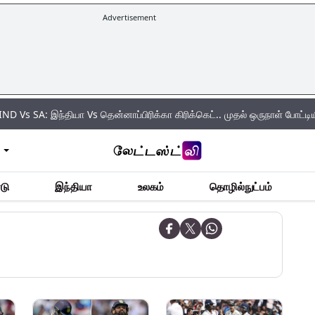
Advertisement
இந்தியா Vs தென்னாப்பிரிக்கா கிரிக்கெட்.. முதல் ஒருநாள் போட்டியில் வெற்றி ய
டு
இந்தியா
உலகம்
தொழில்நுட்பம்