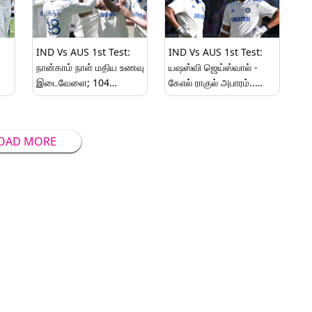
IND Vs AUS 1st Test:
IND Vs AUS 1st Test:
நான்காம் நாள் மதிய உணவு
யஷஸ்வி ஜெய்ஸ்வால் -
இடைவேளை; 104
கேஎல் ராகுல் அபாரம்..
தி
ரன்னுக்கு 5 விக்கெட்டை
2ஆம் நாள் முடிவில்
இழந்து ஆஸ்திரேலியா
இந்தியா 218 ரன்கள்
தடுமாற்றம்..!
முன்னிலை..!
OAD MORE