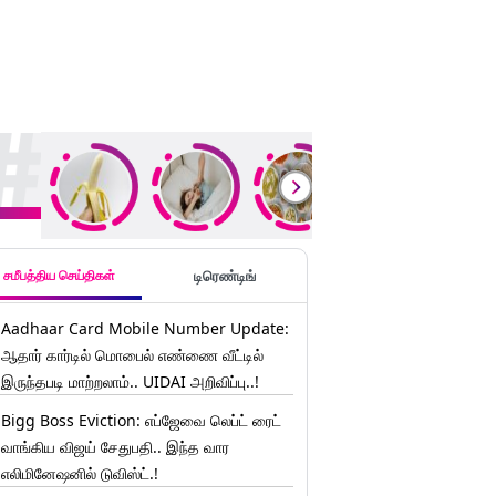
ding Stories
சமீபத்திய செய்திகள்
டிரெண்டிங்
Aadhaar Card Mobile Number Update:
ஆதார் கார்டில் மொபைல் எண்ணை வீட்டில்
இருந்தபடி மாற்றலாம்.. UIDAI அறிவிப்பு..!
Bigg Boss Eviction: எப்ஜேவை லெப்ட் ரைட்
வாங்கிய விஜய் சேதுபதி.. இந்த வார
எலிமினேஷனில் டுவிஸ்ட்.!