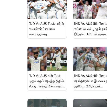
IND Vs AUS Test: பார்டர்
IND Vs AUS 5th Test:
கவாஸ்கர் ட்ராபியை
சிட்னி டெஸ்ட் முதல் நாள
கைப்பற்றியது
இந்தியா 185 ரன்னுக்கு
ஆஸ்திரேலியா..
ஆல் அவுட்.. மீண்டும்
இந்தியாவின் கனவு முதல்
சொதப்பும் டாப் ஆர்டர்..!
முதலாக சுக்குநூறாகிய
சோகம்.!
IND Vs AUS 4th Test:
IND Vs AUS 4th Test:
முதல் சதம் அடித்த நிதிஷ்
ஆஸ்திரேலியா இமாலய ர
ரெட்டி.. சுந்தர் அரைசதம்
குவிப்பு.. 2ஆம் நாள்
விளாசல்.., போராடும்
முடிவில் இந்தியா 5
இந்தியா..!
விக்கெட்களை இழந்து
தடுமாற்றம்..!