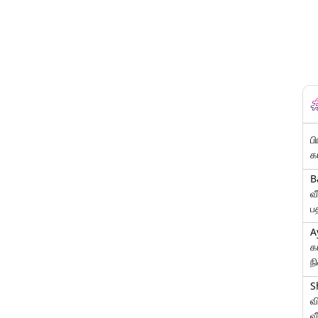
ப
க
B
வ
ப
A
க
ந
S
வ
வ