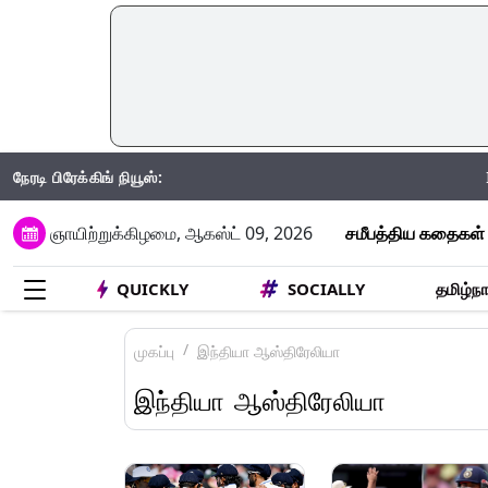
நேரடி பிரேக்கிங் நியூஸ்:
IND Vs SA: 
ஞாயிற்றுக்கிழமை, ஆகஸ்ட் 09, 2026
சமீபத்திய கதைகள்
QUICKLY
SOCIALLY
தமிழ்நா
முகப்பு
இந்தியா ஆஸ்திரேலியா
இந்தியா ஆஸ்திரேலியா