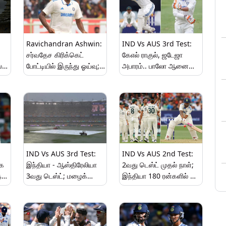
Ravichandran Ashwin:
IND Vs AUS 3rd Test:
சர்வதேச கிரிக்கெட்
கேஎல் ராகுல், ஜடேஜா
்
போட்டியில் இருந்து ஓய்வு;
அபாரம்.. பாலோ ஆனை
!
ரவிச்சந்திரன் அஸ்வின்
தவிர்த்தது இந்தியா..,
அறிவிப்பு.!
பேட்டிங்கில் கலக்கிய
பவுலர்கள்..!
IND Vs AUS 3rd Test:
IND Vs AUS 2nd Test:
ாக
இந்தியா - ஆஸ்திரேலியா
2வது டெஸ்ட் முதல் நாள்;
்த
3வது டெஸ்ட்; மழைக்
இந்தியா 180 ரன்களில் ஆல்
காரணமாக முதல் நாள்
அவுட்.. ஆஸ்திரேலியா
ஆட்டம் ரத்து..!
நிதான ஆட்டம்..!