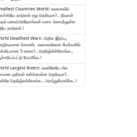
mallest Countries World: உலகளவில்
ிகச்சிறிய நாடுகள் எது தெரியுமா?.. தீவுகள்
ுதல் மலைப்பிரதேசங்கள் வரை அமைந்துள்ள
ிறிய நாடுகள்.!
orld Deadliest Wars: அதிக இறப்பு,
ேரழிவுகளை கொண்ட உலகளவிலான போர்களில்
ுக்கியமான 5 எவை?.. தெரிஞ்சிக்கோங்க.,
ச்சரியப்பட்டு போவீங்க.!
orld Largest Rivers: உலகிலேயே மிக
ீளமான நதிகள் என்னென்ன தெரியுமா?..
ன்றே தெரிஞ்சுக்கோங்க., அசந்துபோவீங்க..!