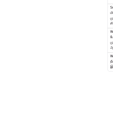
S
ம
ம
ச
W
ப
ம
ஆ
W
ந
இ