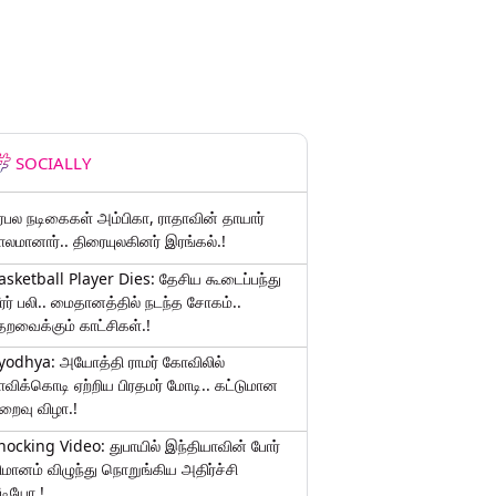
SOCIALLY
ிரபல நடிகைகள் அம்பிகா, ராதாவின் தாயார்
ாலமானார்.. திரையுலகினர் இரங்கல்.!
asketball Player Dies: தேசிய கூடைப்பந்து
ீரர் பலி.. மைதானத்தில் நடந்த சோகம்..
தறவைக்கும் காட்சிகள்.!
yodhya: அயோத்தி ராமர் கோவிலில்
ாவிக்கொடி ஏற்றிய பிரதமர் மோடி.. கட்டுமான
ிறைவு விழா.!
hocking Video: துபாயில் இந்தியாவின் போர்
ிமானம் விழுந்து நொறுங்கிய அதிர்ச்சி
ீடியோ.!