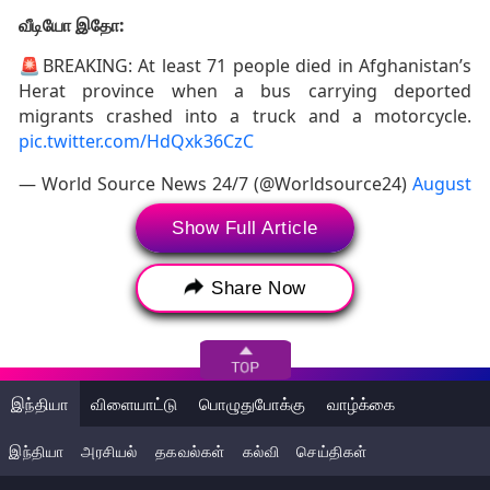
வீடியோ இதோ:
🚨BREAKING: At least 71 people died in Afghanistan’s
Herat province when a bus carrying deported
migrants crashed into a truck and a motorcycle.
pic.twitter.com/HdQxk36CzC
— World Source News 24/7 (@Worldsource24)
August
19, 2025
Show Full Article
Tags:
World News
Afghanistan
Share Now
Bus Accident
Road Accident
71 Killed
Migrants
உலக செய்திகள்
ஆப்கானிஸ்தான்
இந்தியா
விளையாட்டு
பொழுதுபோக்கு
வாழ்க்கை
பேருந்து விபத்து
சாலை விபத்து
71 பேர் பலி
இந்தியா
அரசியல்
தகவல்கள்
கல்வி
செய்திகள்