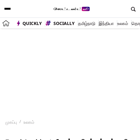
QUICKLY
SOCIALLY
தமிழ்நாடு
இந்தியா
உலகம்
தொழி
முகப்பு
உலகம்