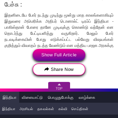
பேச்சு :
இதனிடையே போர் நடந்து முடிந்து மூன்று மாத காலங்களாகியும்
இதுவரை அமெரிக்க அதிபர் டொனால்ட் டிரம்ப் இந்தியா -
பாகிஸ்தான் போரை தானே முடிவுக்கு கொண்டு வந்தேன் என
தொடர்ந்து பேட்டியளித்து வருகிறார். மேலும் போர்
நடவடிக்கையின் போது எடுக்கப்பட்ட பல்வேறு விஷயங்கள்
குறித்தும் விவாதம் நடத்த வேண்டும் என மத்திய பாஜக அரசுக்கு
காங்கிரஸ், திமுக உட்பட எதிர்க்கட்சிகள் கோரிக்கை வைத்து
Show Full Article
வந்தன.
O.Panneerselvam: மத்திய அரசுக்கு எதிராக
ஓ.பன்னீர்செல்வம் பரபரப்பு அறிக்கை.!
Share Now
நாடாளுமன்ற மக்களவை மழைக்கால
கூட்டத்தொடர் :
தற்போது நாடாளுமன்றத்தில் மக்களவை மழைக்கால
இந்தியா
விளையாட்டு
பொழுதுபோக்கு
வாழ்க்கை
கூட்டத்தொடர் நடைபெற்று வரும் நிலையில், ஜூன் 28 முதல்
ஆபரேஷன் சிந்தூர் (Operation Sindoor) சிறப்பு விவாதம்
இந்தியா
அரசியல்
தகவல்கள்
கல்வி
செய்திகள்
நடைபெற்றது. இதில் நேற்று பேசிய பாதுகாப்புத்துறை அமைச்சர்
ராஜ்நாத் சிங் (Minister Rajnath Singh) ,