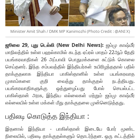
Minister Amit Shah / DMK MP Kanimozhi (Photo Credit : @ANI X)
ஜூலை 29, புது டெல்லி (New Delhi News):
ஜம்மு காஷ்மீர்
மாநிலத்தில் உள்ள பஹல்காமில் கடந்த ஏப்ரல் மாதம் 22ஆம் தேதி
பயங்கரவாதிகள் 26 அப்பாவி பொதுமக்களை சுட்டுக் கொலை
செய்தனர். இந்த சம்பவத்தில் இந்தியர்கள் உயிரிழந்ததால் பதில்
தாக்குதலாக இந்தியா பாகிஸ்தானில் உள்ள பயங்கரவாத
முகாம்களை குறி வைத்து தாக்குதல் நடத்தியது.
பயங்கரவாதிகளுக்கு ஒத்துழைப்பது போல் செயல்பட்ட
பாகிஸ்தான் அரசு, இந்திய எல்லைகள் மற்றும் ஜம்மு காஷ்மீர்
எல்லையில் உள்ள மக்கள் மீது தாக்குதலை முன்னெடுத்தது.
பதிலடி கொடுத்த இந்தியா :
இதனால் இந்தியா - பாகிஸ்தான் இடையே போர் மூண்ட
நிலையில், பதிலடி தாக்குதல்களும் தொடர்ந்தன. ஒரு கட்டத்தில்