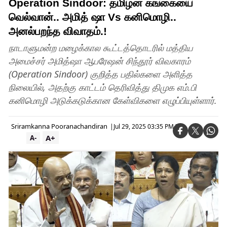
Operation Sindoor: தமிழன் கங்கையை
வெல்வான்.. அமித் ஷா Vs கனிமொழி..
அனல்பறந்த விவாதம்.!
நாடாளுமன்ற மழைக்கால கூட்டத்தொடரில் மத்திய
அமைச்சர் அமித்ஷா ஆபரேஷன் சிந்தூர் விவகாரம்
(Operation Sindoor) குறித்த பதில்களை அளித்த
நிலையில், அதற்கு காட்டம் தெரிவித்து திமுக எம்.பி
கனிமொழி அடுக்கடுக்கான கேள்விகளை எழுப்பியுள்ளார்.
Sriramkanna Pooranachandiran
|
Jul 29, 2025 03:35 PM IST
A+
A-