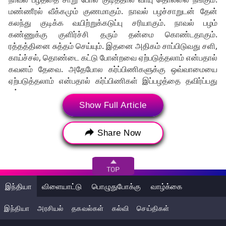
மண்ணீரல் வீக்கமும் குணமாகும். நாவல் பழச்சாறுடன் தேன்
கலந்து குடிக்க வயிற்றுக்கடுப்பு சரியாகும். நாவல் பழம்
கண்ணுக்கு குளிர்ச்சி தரும் தன்மை கொண்டதாகும்.
ரத்தத்தினை சுத்தம் செய்யும். இதனை அதிகம் சாப்பிடுவது சளி,
காய்ச்சல், தொண்டை கட்டு போன்றவை ஏற்படுத்தலாம் என்பதால்
கவனம் தேவை. அதேபோல கர்ப்பிணிகளுக்கு ஒவ்வாமையை
ஏற்படுத்தலாம் என்பதால் கர்ப்பிணிகள் இப்பழத்தை தவிர்ப்பது
நல்லது.
Show Full Article
Tags:
Health Tips
நாவல் பழம்
Share Now
Black Plum Benefits
ஆரோக்கியம்
நாவல் பழம் நன்மைகள்
Naval Palam
இந்தியா
விளையாட்டு
பொழுதுபோக்கு
வாழ்க்கை
இந்தியா
அரசியல்
தகவல்கள்
கல்வி
செய்திகள்