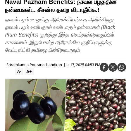
Naval Pazham Benefits: நாவல் பழத்தின்
நன்மைகள்.. சீசன்ல தவற விடாதீங்க.!
நாவல் பழம் உடலுக்கு ஆரோக்கியத்தை அளிக்கிறது.
நாவல் பழம் உண்பதால் உண்டாகும் நன்மைகள் (Black
Plum Benefits) குறித்து இந்த செய்தித்தொகுப்பில்
காணலாம். இதுபோன்ற ஆரோக்கிய குறிப்புகளுக்கு
லேட்டஸ்ட்லி தமிழை பின்தொடரவும்.
Sriramkanna Pooranachandiran
|
Jul 17, 2025 04:53 PM IST
A+
A-