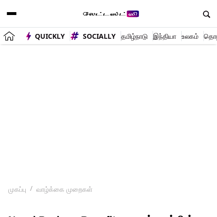
QUICKLY
SOCIALLY
தமிழ்நாடு
இந்தியா
உலகம்
தொழி
முகப்பு
வாழ்க்கை முறைகள்