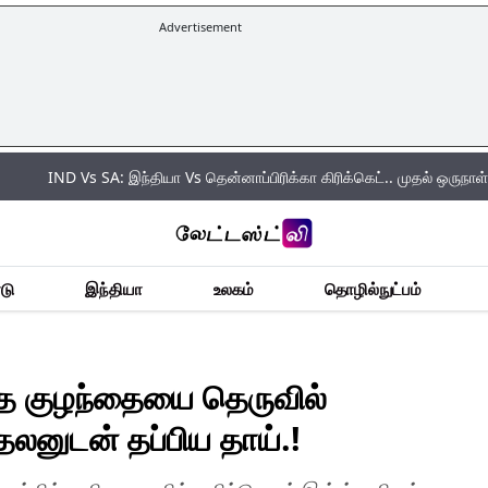
Advertisement
 Vs SA: இந்தியா Vs தென்னாப்பிரிக்கா கிரிக்கெட்.. முதல் ஒருநாள் போட்டியில் 
டு
இந்தியா
உலகம்
தொழில்நுட்பம்
த குழந்தையை தெருவில்
தலனுடன் தப்பிய தாய்.!