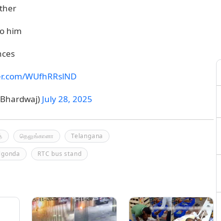
other
to him
nces
ter.com/WUfhRRslND
aBhardwaj)
July 28, 2025
்
தெலுங்கானா
Telangana
lgonda
RTC bus stand