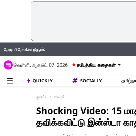
நேரடி பிரேக்கிங் நியூஸ்:
IND
வெள்ளி, ஆகஸ்ட் 07, 2026
சமீபத்திய கதைகள்
QUICKLY
SOCIALLY
தமிழ்நா
முகப்பு
வைரல்
Shocking Video: 15 மா
தவிக்கவிட்டு இன்ஸ்டா கா