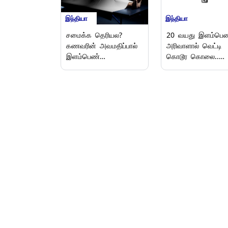
இந்தியா
இந்தியா
சமைக்க தெரியல?
20 வயது இளம்பெண
கணவரின் அவமதிப்பால்
அரிவாளால் வெட்டி
இளம்பெண்
கொடூர கொலை..
தூக்குப்போட்டு
முன்னாள் காதலன்
தற்கொலை.. கண்ணீர்
பரபரப்பு சம்பவம்.!
சோகம்.!