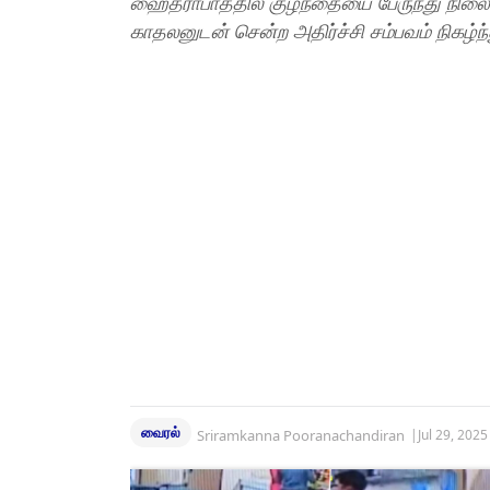
ஹைதராபாத்தில் குழந்தையை பேருந்து நிலைய
காதலனுடன் சென்ற அதிர்ச்சி சம்பவம் நிகழ்ந்
வைரல்
Sriramkanna Pooranachandiran
|
Jul 29, 202