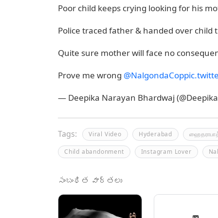
Poor child keeps crying looking for his m
Police traced father & handed over child 
Quite sure mother will face no conseque
Prove me wrong
@NalgondaCop
pic.twit
— Deepika Narayan Bhardwaj (@Deepik
Tags:
Viral Video
Hyderabad
ஹைதராபாத
Child abandonment
Instagram Lover
Na
సంబంధిత వార్తలు