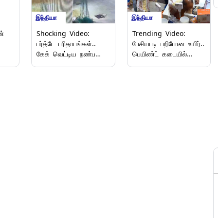
இந்தியா
இந்தியா
்
Shocking Video:
Trending Video:
பர்த்டே பரிதாபங்கள்..
பேசியபடி பறிபோன உயிர்..
கேக் வெட்டிய நண்பனை
பெயிண்ட் கடையில்
கொளுத்திவிட்ட
நடந்த சோகம்..
தோழர்கள்..
பதறவைக்கும் வீடியோ.!
கொண்டாட்டத்தில் நடந்த
கொடூரம்.!