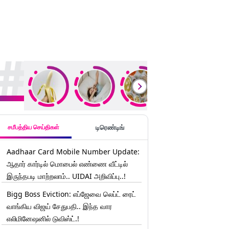
rending Stories
சமீபத்திய செய்திகள்
டிரெண்டிங்
Aadhaar Card Mobile Number Update:
ஆதார் கார்டில் மொபைல் எண்ணை வீட்டில்
இருந்தபடி மாற்றலாம்.. UIDAI அறிவிப்பு..!
Bigg Boss Eviction: எப்ஜேவை லெப்ட் ரைட்
வாங்கிய விஜய் சேதுபதி.. இந்த வார
எலிமினேஷனில் டுவிஸ்ட்.!