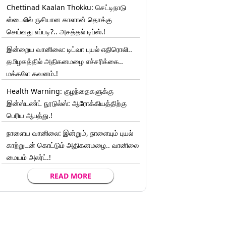
Chettinad Kaalan Thokku: செட்டிநாடு
ஸ்டைலில் ருசியான காளான் தொக்கு
செய்வது எப்படி?.. அசத்தல் டிப்ஸ்.!
இன்றைய வானிலை: டிட்வா புயல் எதிரொலி..
தமிழகத்தில் அதிகனமழை எச்சரிக்கை..
மக்களே கவனம்.!
Health Warning: குழந்தைகளுக்கு
இன்ஸ்டண்ட் நூடுல்ஸ்: ஆரோக்கியத்திற்கு
பெரிய ஆபத்து.!
நாளைய வானிலை: இன்றும், நாளையும் புயல்
காற்றுடன் கொட்டும் அதிகனமழை.. வானிலை
மையம் அலர்ட்.!
READ MORE