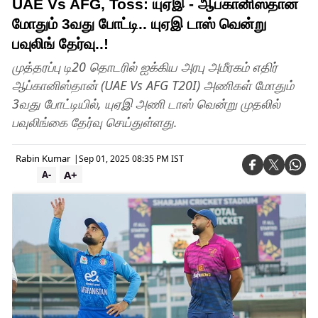
UAE Vs AFG, Toss: யுஏஇ - ஆப்கானிஸ்தான்
மோதும் 3வது போட்டி.. யுஏஇ டாஸ் வென்று
பவுலிங் தேர்வு..!
முத்தரப்பு டி20 தொடரில் ஐக்கிய அரபு அமீரகம் எதிர்
ஆப்கானிஸ்தான் (UAE Vs AFG T20I) அணிகள் மோதும்
3வது போட்டியில், யுஏஇ அணி டாஸ் வென்று முதலில்
பவுலிங்கை தேர்வு செய்துள்ளது.
Rabin Kumar
|
Sep 01, 2025 08:35 PM IST
A+
A-