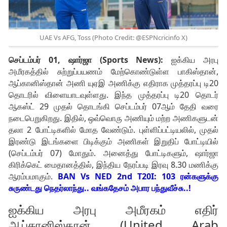
UAE Vs AFG, Toss (Photo Credit: @ESPNcricinfo X)
செப்டம்பர் 01, ஷார்ஜா (Sports News):
ஐக்கிய அரபு
அமீரகத்தில் சுற்றுப்பயணம் மேற்கொண்டுள்ள பாகிஸ்தான்,
ஆப்கானிஸ்தான் அணி யுஏஇ அணிக்கு எதிராக முத்தரப்பு டி20
தொடரில் விளையாடவுள்ளது. இந்த முத்தரப்பு டி20 தொடர்
ஆகஸ்ட் 29 முதல் தொடங்கி செப்டம்பர் 07ஆம் தேதி வரை
நடைபெறுகிறது. இதில், ஒவ்வொரு அணியும் மற்ற அணிகளுடன்
தலா 2 போட்டிகளில் மோத வேண்டும். புள்ளிப்பட்டியலில், முதல்
இரண்டு இடங்களை பிடிக்கும் அணிகள் இறுதிப் போட்டியில்
(செப்டம்பர் 07) மோதும். அனைத்து போட்டிகளும், ஷார்ஜா
கிரிக்கெட் மைதானத்தில், இந்திய நேரப்படி இரவு 8.30 மணிக்கு
ஆரம்பமாகும்.
BAN Vs NED 2nd T20I: 103 ரன்களுக்கு
சுருண்டது நெதர்லாந்து.. வங்கதேசம் அபார பந்துவீச்சு..!
ஐக்கிய அரபு அமீரகம் எதிர்
ஆப்கானிஸ்தான் (United Arab