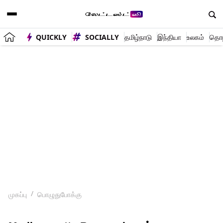
QUICKLY
SOCIALLY
தமிழ்நாடு
இந்தியா
உலகம்
தொழி
முகப்பு
பொழுதுபோக்கு