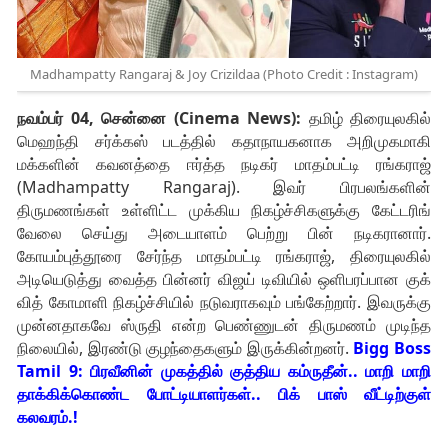
Madhampatty Rangaraj & Joy Crizildaa (Photo Credit : Instagram)
நவம்பர் 04, சென்னை (Cinema News):
தமிழ் திரையுலகில்
மெஹந்தி சர்க்கஸ் படத்தில் கதாநாயகனாக அறிமுகமாகி
மக்களின் கவனத்தை ஈர்த்த நடிகர் மாதம்பட்டி ரங்கராஜ்
(Madhampatty Rangaraj). இவர் பிரபலங்களின்
திருமணங்கள் உள்ளிட்ட முக்கிய நிகழ்ச்சிகளுக்கு கேட்டரிங்
வேலை செய்து அடையாளம் பெற்று பின் நடிகரானார்.
கோயம்புத்தூரை சேர்ந்த மாதம்பட்டி ரங்கராஜ், திரையுலகில்
அடியெடுத்து வைத்த பின்னர் விஜய் டிவியில் ஒளிபரப்பான குக்
வித் கோமாளி நிகழ்ச்சியில் நடுவராகவும் பங்கேற்றார். இவருக்கு
முன்னதாகவே ஸ்ருதி என்ற பெண்ணுடன் திருமணம் முடிந்த
நிலையில், இரண்டு குழந்தைகளும் இருக்கின்றனர்.
Bigg Boss
Tamil 9: பிரவீனின் முகத்தில் குத்திய கம்ருதீன்.. மாறி மாறி
தாக்கிக்கொண்ட போட்டியாளர்கள்.. பிக் பாஸ் வீட்டிற்குள்
கலவரம்.!