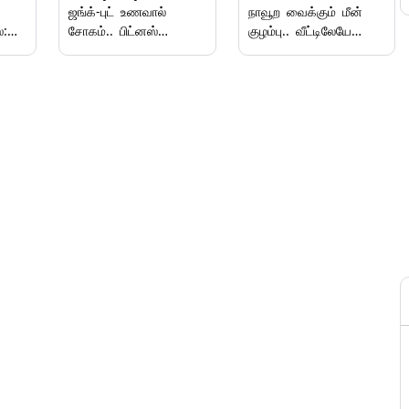
ஜங்க்-புட் உணவால்
நாவூற வைக்கும் மீன்
்:
சோகம்.. பிட்னஸ்
குழம்பு.. வீட்டிலேயே
பெரிய
பயிற்சியாளரின்
இப்படி செய்து
விபரீதத்தால் பறிபோன
அசத்துங்க.!
உயிர்.!