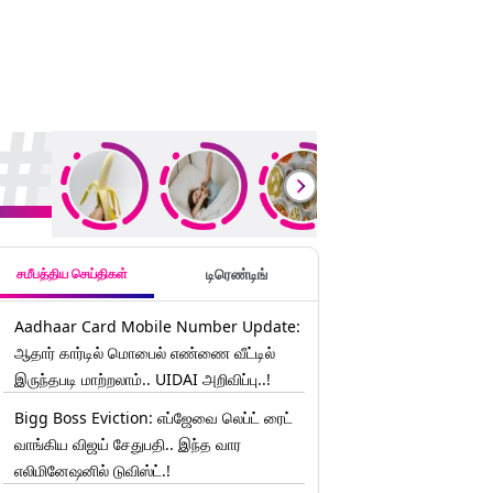
rending Stories
சமீபத்திய செய்திகள்
டிரெண்டிங்
Aadhaar Card Mobile Number Update:
ஆதார் கார்டில் மொபைல் எண்ணை வீட்டில்
இருந்தபடி மாற்றலாம்.. UIDAI அறிவிப்பு..!
Bigg Boss Eviction: எப்ஜேவை லெப்ட் ரைட்
வாங்கிய விஜய் சேதுபதி.. இந்த வார
எலிமினேஷனில் டுவிஸ்ட்.!