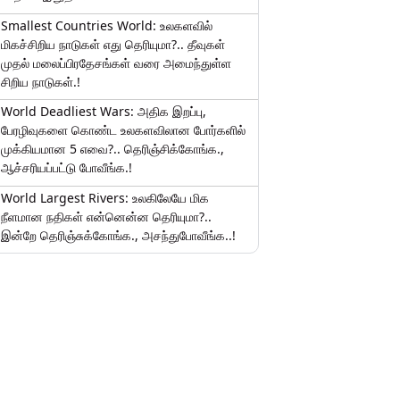
Smallest Countries World: உலகளவில்
மிகச்சிறிய நாடுகள் எது தெரியுமா?.. தீவுகள்
முதல் மலைப்பிரதேசங்கள் வரை அமைந்துள்ள
சிறிய நாடுகள்.!
World Deadliest Wars: அதிக இறப்பு,
பேரழிவுகளை கொண்ட உலகளவிலான போர்களில்
முக்கியமான 5 எவை?.. தெரிஞ்சிக்கோங்க.,
ஆச்சரியப்பட்டு போவீங்க.!
World Largest Rivers: உலகிலேயே மிக
நீளமான நதிகள் என்னென்ன தெரியுமா?..
இன்றே தெரிஞ்சுக்கோங்க., அசந்துபோவீங்க..!