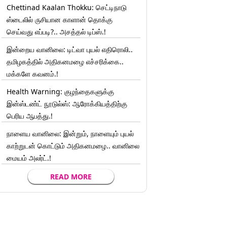
Chettinad Kaalan Thokku: செட்டிநாடு
ஸ்டைலில் ருசியான காளான் தொக்கு
செய்வது எப்படி?.. அசத்தல் டிப்ஸ்.!
இன்றைய வானிலை: டிட்வா புயல் எதிரொலி..
தமிழகத்தில் அதிகனமழை எச்சரிக்கை..
மக்களே கவனம்.!
Health Warning: குழந்தைகளுக்கு
இன்ஸ்டண்ட் நூடுல்ஸ்: ஆரோக்கியத்திற்கு
பெரிய ஆபத்து.!
நாளைய வானிலை: இன்றும், நாளையும் புயல்
காற்றுடன் கொட்டும் அதிகனமழை.. வானிலை
மையம் அலர்ட்.!
READ MORE