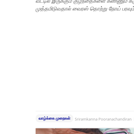
வீட்டில் இருக்கும் குழந்தைகளை கண்ணும் 
முத்தமிடுவதால் வைரஸ் தொற்று நோய் பரவும்
வாழ்க்கை முறைகள்
Sriramkanna Pooranachandiran