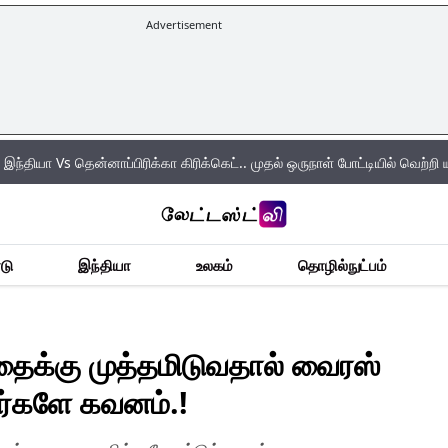
Advertisement
தென்னாப்பிரிக்கா கிரிக்கெட்.. முதல் ஒருநாள் போட்டியில் வெற்றி யாருக்கு? நே
டு
இந்தியா
உலகம்
தொழில்நுட்பம்
ைக்கு முத்தமிடுவதால் வைரஸ்
ர்களே கவனம்.!