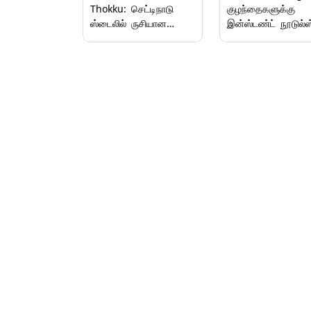
Thokku: செட்டிநாடு
குழந்தைகளுக்கு
ஸ்டைலில் ருசியான
இன்ஸ்டண்ட் நூடுல்ஸ
காளான் தொக்கு
ஆரோக்கியத்திற்கு 
செய்வது எப்படி?..
ஆபத்து.!
அசத்தல் டிப்ஸ்.!