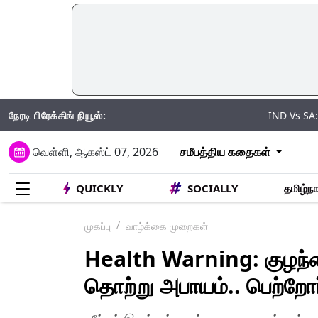
நேரடி பிரேக்கிங் நியூஸ்:
IND Vs SA: இந்தியா Vs 
வெள்ளி, ஆகஸ்ட் 07, 2026
சமீபத்திய கதைகள்
QUICKLY
SOCIALLY
தமிழ்நா
முகப்பு
வாழ்க்கை முறைகள்
Health Warning: குழந்த
தொற்று அபாயம்.. பெற்றோ