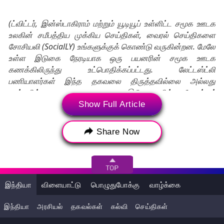
(ட்விட்டர், இன்ஸ்டாகிராம் மற்றும் யூடியூப் உள்ளிட்ட சமூக ஊடக
உலகின் சமீபத்திய முக்கிய செய்திகள், வைரல் செய்திகளை
சோசியலி (SocialLY) உங்களுக்குக் கொண்டு வருகின்றன. மேலே
உள்ள இடுகை நேரடியாக ஒரு பயனரின் சமூக ஊடக
கணக்கிலிருந்து உட்பொதிக்கப்பட்டது. லேட்டஸ்ட்லி
பணியாளர்கள் இந்த தகவலை திருத்தவில்லை அல்லது
மாற்றவில்லை. சமூக ஊடக இடுகைகளில் தோன்றும்
கருத்துக்கள் மற்றும் உண்மைகள் லேட்டஸ்ட்லி கருத்துகளைப்
Show Full Article
பிரதிபலிக்காது, மேலும், லேட்டஸ்ட்லி அதற்கான எந்தப்
பொறுப்பையும் ஏற்காது.)
Share Now
Tags:
Sports
Sports News
Sports News Tamil
Tamil Sports News
இந்தியா
விளையாட்டு
பொழுதுபோக்கு
வாழ்க்கை
Sports News Today
Sports News Today in Tamil
இந்தியா
அரசியல்
தகவல்கள்
கல்வி
செய்திகள்
Sports News Tamil in Today