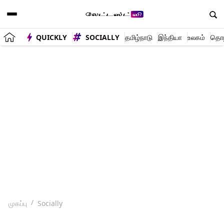
QUICKLY
SOCIALLY
தமிழ்நாடு
இந்தியா
உலகம்
தொழி
முகப்பு
Socially