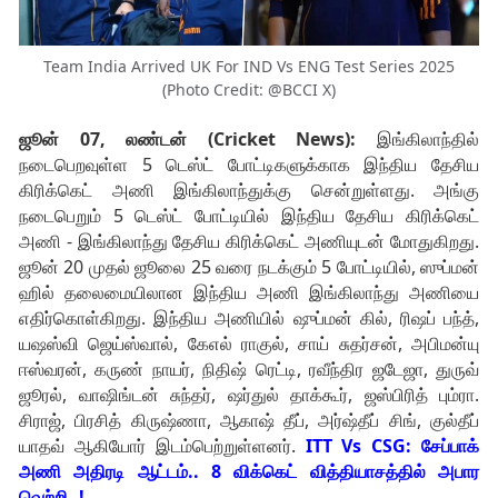
Team India Arrived UK For IND Vs ENG Test Series 2025
(Photo Credit: @BCCI X)
ஜூன் 07, லண்டன் (Cricket News):
இங்கிலாந்தில்
நடைபெறவுள்ள 5 டெஸ்ட் போட்டிகளுக்காக இந்திய தேசிய
கிரிக்கெட் அணி இங்கிலாந்துக்கு சென்றுள்ளது. அங்கு
நடைபெறும் 5 டெஸ்ட் போட்டியில் இந்திய தேசிய கிரிக்கெட்
அணி - இங்கிலாந்து தேசிய கிரிக்கெட் அணியுடன் மோதுகிறது.
ஜூன் 20 முதல் ஜூலை 25 வரை நடக்கும் 5 போட்டியில், ஸுப்மன்
ஹில் தலைமையிலான இந்திய அணி இங்கிலாந்து அணியை
எதிர்கொள்கிறது. இந்திய அணியில் ஷுப்மன் கில், ரிஷப் பந்த்,
யஷஸ்வி ஜெய்ஸ்வால், கேஎல் ராகுல், சாய் சுதர்சன், அபிமன்யு
ஈஸ்வரன், கருண் நாயர், நிதிஷ் ரெட்டி, ரவீந்திர ஜடேஜா, துருவ்
ஜூரல், வாஷிங்டன் சுந்தர், ஷர்துல் தாக்கூர், ஜஸ்பிரித் பும்ரா.
சிராஜ், பிரசித் கிருஷ்ணா, ஆகாஷ் தீப், அர்ஷ்தீப் சிங், குல்தீப்
யாதவ் ஆகியோர் இடம்பெற்றுள்ளனர்.
ITT Vs CSG: சேப்பாக்
அணி அதிரடி ஆட்டம்.. 8 விக்கெட் வித்தியாசத்தில் அபார
வெற்றி..!