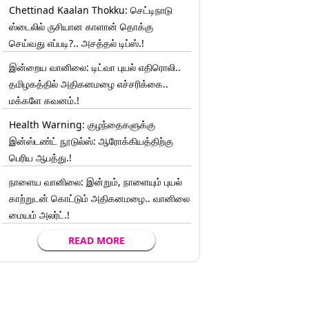
Chettinad Kaalan Thokku: செட்டிநாடு
ஸ்டைலில் ருசியான காளான் தொக்கு
செய்வது எப்படி?.. அசத்தல் டிப்ஸ்.!
இன்றைய வானிலை: டிட்வா புயல் எதிரொலி..
தமிழகத்தில் அதிகனமழை எச்சரிக்கை..
மக்களே கவனம்.!
Health Warning: குழந்தைகளுக்கு
இன்ஸ்டண்ட் நூடுல்ஸ்: ஆரோக்கியத்திற்கு
பெரிய ஆபத்து.!
நாளைய வானிலை: இன்றும், நாளையும் புயல்
காற்றுடன் கொட்டும் அதிகனமழை.. வானிலை
மையம் அலர்ட்.!
READ MORE