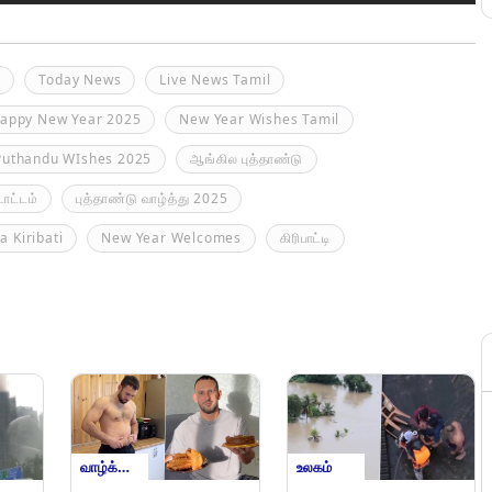
n
Today News
Live News Tamil
appy New Year 2025
New Year Wishes Tamil
Puthandu WIshes 2025
ஆங்கில புத்தாண்டு
ாட்டம்
புத்தாண்டு வாழ்த்து 2025
 Kiribati
New Year Welcomes
கிரிபாட்டி
வாழ்க்கை முறைகள்
உலகம்