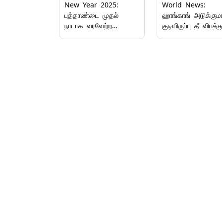
New Year 2025:
World News:
புத்தாண்டை முதல்
ஹாங்காங் அடுக்குமா
நாடாக வரவேற்ற
குடியிருப்பு தீ விபத்த
டோங்கா, கிரிபாட்டி..
உயிரிழப்பு 128-ஆக
அசத்தல் கிளிக்ஸ்
உயர்வு..!
இதோ.!