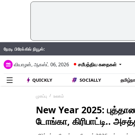
நேரடி பிரேக்கிங் நியூஸ்:
I
வியாழன், ஆகஸ்ட் 06, 2026
சமீபத்திய கதைகள்
QUICKLY
SOCIALLY
தமிழ்நா
முகப்பு
உலகம்
New Year 2025: புத்தாண
டோங்கா, கிரிபாட்டி.. அசத