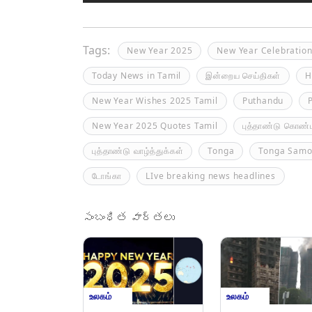
Tags:
New Year 2025
New Year Celebratio
Today News in Tamil
இன்றைய செய்திகள்
H
New Year Wishes 2025 Tamil
Puthandu
New Year 2025 Quotes Tamil
புத்தாண்டு கொண்ட
புத்தாண்டு வாழ்த்துக்கள்
Tonga
Tonga Samoa
டோங்கா
LIve breaking news headlines
సంబంధిత వార్తలు
உலகம்
உலகம்