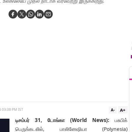
்டை உலகிலேயே முதல் நாடாக வரவேற்று இருக்கிறது.
T
A+
4 03:38 PM IST
A-
டிசம்பர் 31, டோங்கா (World News):
பசுபிக்
பெருங்கடலில், பாலினேஷியா (Polynesia)