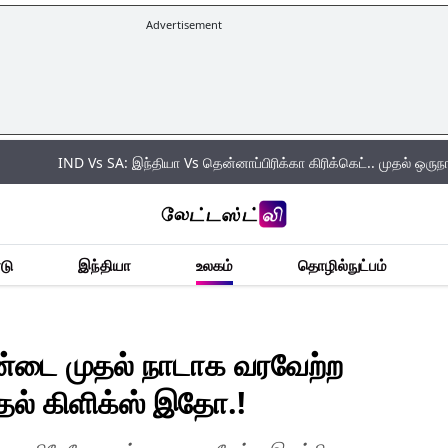
Advertisement
ND Vs SA: இந்தியா Vs தென்னாப்பிரிக்கா கிரிக்கெட்.. முதல் ஒருநாள் போட்டியில
டு
இந்தியா
உலகம்
தொழில்நுட்பம்
்டை முதல் நாடாக வரவேற்ற
்தல் கிளிக்ஸ் இதோ.!