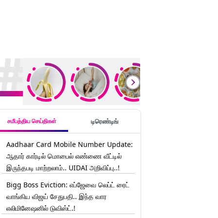
rending Stories
சமீபத்திய செய்திகள்
டிரெண்டிங்
Aadhaar Card Mobile Number Update:
ஆதார் கார்டில் மொபைல் எண்ணை வீட்டில்
இருந்தபடி மாற்றலாம்.. UIDAI அறிவிப்பு..!
Bigg Boss Eviction: எப்ஜேவை லெப்ட் ரைட்
வாங்கிய விஜய் சேதுபதி.. இந்த வார
எலிமினேஷனில் டுவிஸ்ட்.!