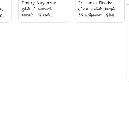
Dmitry Nuyanzin:
Sri Lanka Floods:
டி
ஜங்க்-புட் உணவால்
டிட்வா புயலின் கோரம்..
ு:
சோகம்.. பிட்னஸ்
56 உயிர்களை பறித்த
பயிற்சியாளரின்
கனமழை.. இலங்கையில்
விபரீதத்தால் பறிபோன
சோகம்.!
உயிர்.!