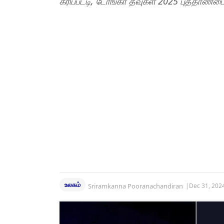
கீரிப்பட்டி, டோங்கா தீவுகள் 2025 புத்தாண
உலகம்
Sriramkanna Pooranachandiran
|
Dec 31, 202