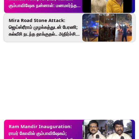
கும்பாவிஷேக நன்னாள்: மனமார்ந்த
வாழ்த்துக்களை தெரிவித்த நடிகர்
அக்சய் குமார்.!
Mira Road Stone Attack:
ஜெய்ஸ்ரீராம் முழக்கத்துடன் பேரணி;
கல்வீசி நடந்த தாக்குதல்.. அதிர்ச்சி
சம்பவம்.!
Ram Mandir Inauguration:
ராமர் கோவில் கும்பாவிஷேகம்;