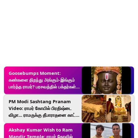
Goosebumps Moment:
கண்களை திறந்து அங்கும்-இங்கும்
பார்த்த ராமர்? பரசவத்தில் பக்தர்கள்..
வைரலாகும் வீடியோ.!
PM Modi Sashtang Pranam
Video: ராமர் கோயில் பிரதிஷ்டை
விழா... ராமருக்கு தீபாராதனை காட்டி
பூஜை செய்த பிரதமர் மோடி..!
Akshay Kumar Wish to Ram
Mandir Temple: ராமர் கோவில்