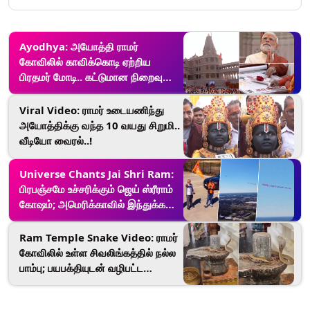
Ayodhya: அயோத்தி ராமர்
கோவிலில் காவிக்கொடி ஏற்றிய
பிரதமர் மோடி.. கட்டுமான நிறைவு
விழா.!
Viral Video: ராமர் உடையணிந்து
அயோத்திக்கு வந்த 10 வயது சிறுமி..
வீடியோ வைரல்..!
Universe Chants Jai Shri Ram:
பிரபஞ்சமே உச்சரிக்கும் ஜெய் ஸ்ரீராம்
கோஷம்; அமெரிக்காவில் இந்துக்கள்
வியக்கவைக்கும் நெகிழ்ச்சி செயல்.!
Ram Temple Snake Video: ராமர்
கோவிலில் உள்ள சிவலிங்கத்தில் நல்ல
பாம்பு; பயபக்தியுடன் வழிபட்ட
மக்கள்.!