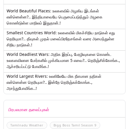
World Beautiful Places: உலகளவில் அழகிய இடங்கள்
என்னென்ன?.. இந்தியாவையே பெருமைப்படுத்தும் அழகை
கொண்டுள்ள மாநிலம் இதுதான்.!
Smallest Countries World: உலகளவில் மிகச்சிறிய நாடுகள் எது
தெரியுமா?.. தீவுகள் முதல் மலைப்பிரதேசங்கள் வரை அமைந்துள்ள
சிறிய நாடுகள்.!
World Deadliest Wars: அதிக இறப்பு, பேரழிவுகளை கொண்ட
உலகளவிலான போர்களில் முக்கியமான 5 எவை?.. தெரிஞ்சிக்கோங்க.,
ஆச்சரியப்பட்டு போவீங்க.!
World Largest Rivers: உலகிலேயே மிக நீளமான நதிகள்
என்னென்ன தெரியுமா?.. இன்றே தெரிஞ்சுக்கோங்க.,
அசந்துபோவீங்க..!
பிரபலமான தலைப்புகள்
Tamilnadu Weather
Bigg Boss Tamil Season 9