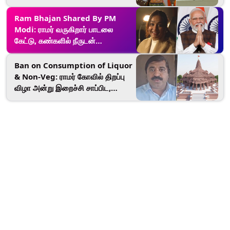
பாராட்டிய பிரதமர் மோடி.!
Ram Bhajan Shared By PM
Modi: ராமர் வருகிறார் பாடலை
கேட்டு, கண்களில் நீருடன்
உணர்ச்சிபொங்கிய பிரதமர் நரேந்திர
மோடி..! நெகிழ்ச்சி பதிவு.!
Ban on Consumption of Liquor
& Non-Veg: ராமர் கோவில் திறப்பு
விழா அன்று இறைச்சி சாப்பிட,
மதுபானம் அருந்த தடை: பாஜக
எம்.எல்.ஏ கோரிக்கை.!