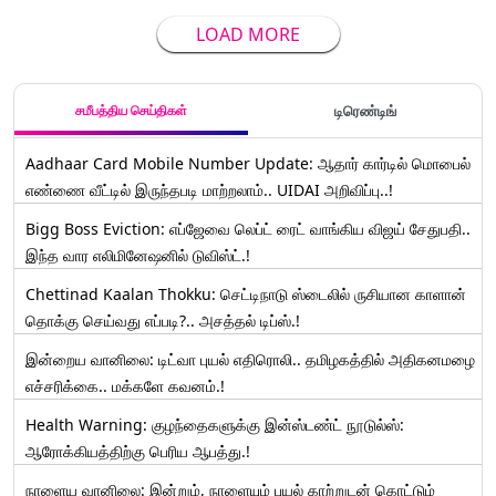
LOAD MORE
சமீபத்திய செய்திகள்
டிரெண்டிங்
Aadhaar Card Mobile Number Update: ஆதார் கார்டில் மொபைல்
எண்ணை வீட்டில் இருந்தபடி மாற்றலாம்.. UIDAI அறிவிப்பு..!
Bigg Boss Eviction: எப்ஜேவை லெப்ட் ரைட் வாங்கிய விஜய் சேதுபதி..
இந்த வார எலிமினேஷனில் டுவிஸ்ட்.!
Chettinad Kaalan Thokku: செட்டிநாடு ஸ்டைலில் ருசியான காளான்
தொக்கு செய்வது எப்படி?.. அசத்தல் டிப்ஸ்.!
இன்றைய வானிலை: டிட்வா புயல் எதிரொலி.. தமிழகத்தில் அதிகனமழை
எச்சரிக்கை.. மக்களே கவனம்.!
Health Warning: குழந்தைகளுக்கு இன்ஸ்டண்ட் நூடுல்ஸ்:
ஆரோக்கியத்திற்கு பெரிய ஆபத்து.!
நாளைய வானிலை: இன்றும், நாளையும் புயல் காற்றுடன் கொட்டும்