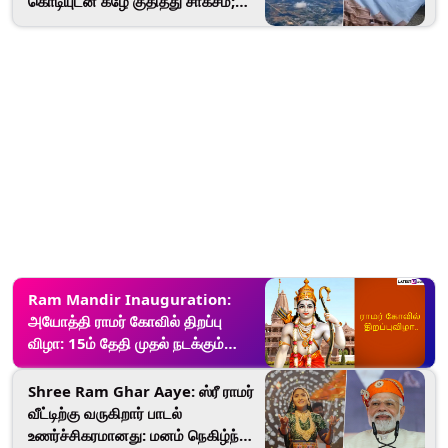
கொடியுடன் கீழே குதித்து சாகசம்;
பெண் அசத்தல் செயல்.!
Ram Mandir Inauguration:
அயோத்தி ராமர் கோவில் திறப்பு
விழா: 15ம் தேதி முதல் நடக்கும்
நிகழ்ச்சிகள் இதுதான்.. முழு விபரம்
இதோ.!
Shree Ram Ghar Aaye: ஸ்ரீ ராமர்
வீட்டிற்கு வருகிறார் பாடல்
உணர்ச்சிகரமானது: மனம் நெகிழ்ந்து