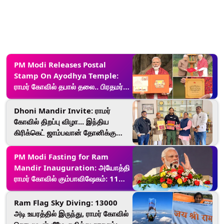
PM Modi Releases Postal
Stamp On Ayodhya Temple:
ராமர் கோவில் தபால் தலை.. பிரதமர்
மோடி வெளியீடு..!
Dhoni Mandir Invite: ராமர்
கோவில் திறப்பு விழா... இந்திய
கிரிக்கெட் ஜாம்பவான் தோனிக்கு
அழைப்பு..!
PM Modi Fasting for Ram
Mandir Inauguration: அயோத்தி
ராமர் கோவில் கும்பாவிஷேகம்: 11
நாட்கள் உண்ணாவிரதம் இருக்கும்
பிரதமர் மோடி..!
Ram Flag Sky Diving: 13000
அடி உயரத்தில் இருந்து, ராமர் கோவில்