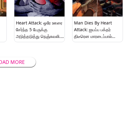
Heart Attack: ஒரே ஊரை
Man Dies By Heart
சேர்ந்த 5 பேருக்கு
Attack: ஐயப்ப பக்தர்
அடுத்தடுத்து நெஞ்சுவலி..
திடீரென மாரடைப்பால்
கோவிட் தடுப்பூசி
மரணம்.. துடிதுடித்த
்த
காரணமா..? விவரம்
நண்பர்கள்..!
உள்ளே..!
OAD MORE