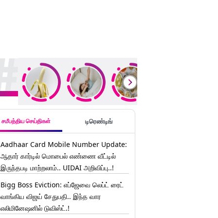
ding Stories
சமீபத்திய செய்திகள்
டிரெண்டிங்
Aadhaar Card Mobile Number Update:
ஆதார் கார்டில் மொபைல் எண்ணை வீட்டில்
இருந்தபடி மாற்றலாம்.. UIDAI அறிவிப்பு..!
Bigg Boss Eviction: எப்ஜேவை லெப்ட் ரைட்
வாங்கிய விஜய் சேதுபதி.. இந்த வார
எலிமினேஷனில் டுவிஸ்ட்.!