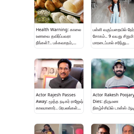
Health Warning: காலை
பள்ளி வகுப்பறையில் நேர்
உணவை தவிர்ப்பவரா
சோகம்.. 9 வயது சிறுமி
நீங்கள்?.. பக்கவாதம்,
மாரடைப்பால் சரிந்து
மாரடைப்பு அபாயம்..
விழுந்து மரணம்..
எச்சரிக்கும் நிபுணர்கள்.!
கண்ணீரில் பெற்றோர்.!
Actor Rajesh Passes
Actor Rakesh Poojar
Away: மூத்த நடிகர் ராஜேஷ்
Dies: திருமண
காலமானார்.. பிரபலங்கள்
நிகழ்ச்சியில் டான்ஸ் ஆ
இரங்கல்..!
நடிகர் மயங்கி விழுந்து
மரணம்.. அதிர்ச்சியில்
ரசிகர்கள்.!