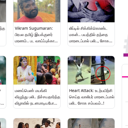
ந்த
Vikram Sugumaran:
லிப்டில் சிக்கிக்கொண்ட
பிரபல தமிழ் இயக்குனர்
மகன்.. பயத்தில் தந்தை
மரணம்.. பட வாய்ப்புக்காக
மாரடைப்பால் பலி.., சோக
சென்றவருக்கு நேர்ந்த
சம்பவம்..!
சோகம்.!
Tren
y
மணப்பெண் மயங்கி
Heart Attack: உடற்பயிற்சி
விழுந்து பலி.. நிச்சயதார்த்த
செய்த வாலிபர் மாரடைப்பால்
டிய
விழாவில் நடனமாடியபோது
பலி.. சோக சம்பவம்..!
நேர்ந்த சோகம்..!