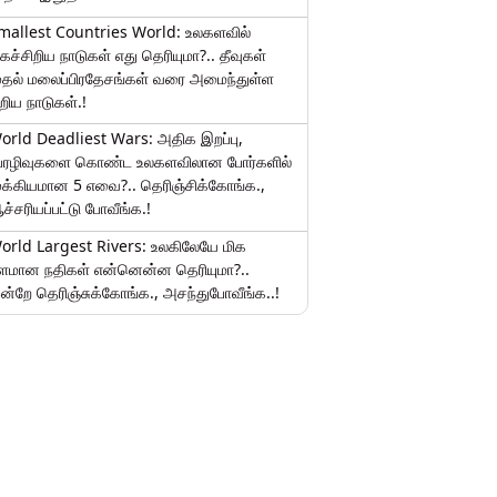
mallest Countries World: உலகளவில்
ிகச்சிறிய நாடுகள் எது தெரியுமா?.. தீவுகள்
ுதல் மலைப்பிரதேசங்கள் வரை அமைந்துள்ள
ிறிய நாடுகள்.!
orld Deadliest Wars: அதிக இறப்பு,
ேரழிவுகளை கொண்ட உலகளவிலான போர்களில்
ுக்கியமான 5 எவை?.. தெரிஞ்சிக்கோங்க.,
ச்சரியப்பட்டு போவீங்க.!
orld Largest Rivers: உலகிலேயே மிக
ீளமான நதிகள் என்னென்ன தெரியுமா?..
ன்றே தெரிஞ்சுக்கோங்க., அசந்துபோவீங்க..!