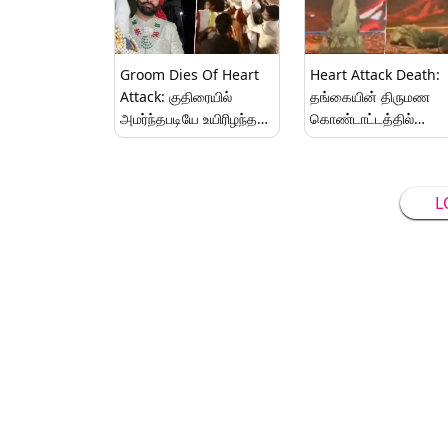
Groom Dies Of Heart
Heart Attack Death:
Attack: குதிரையில்
தங்கையின் திருமண
அமர்ந்தபடியே உயிரிழந்த
கொண்டாட்டத்தில்
மணமகன்.. திருமண வீடு,
நடனமாடியபடி பறிபோன
துக்க வீடாக மாறிய
உயிர்; மாரடைப்பால் நேர்ந
சோகம்..!
சோகம்.!
L