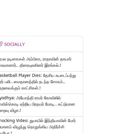
SOCIALLY
ிரபல நடிகைகள் அம்பிகா, ராதாவின் தாயார்
ாலமானார்.. திரையுலகினர் இரங்கல்.!
asketball Player Dies: தேசிய கூடைப்பந்து
ீரர் பலி.. மைதானத்தில் நடந்த சோகம்..
தறவைக்கும் காட்சிகள்.!
yodhya: அயோத்தி ராமர் கோவிலில்
ாவிக்கொடி ஏற்றிய பிரதமர் மோடி.. கட்டுமான
ிறைவு விழா.!
hocking Video: துபாயில் இந்தியாவின் போர்
ிமானம் விழுந்து நொறுங்கிய அதிர்ச்சி
ீடியோ.!