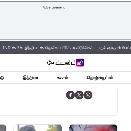
Advertisement
: இந்தியா Vs தென்னாப்பிரிக்கா கிரிக்கெட்.. முதல் ஒருநாள் போட்டியில் வெற்றி
டு
இந்தியா
உலகம்
தொழில்நுட்பம்