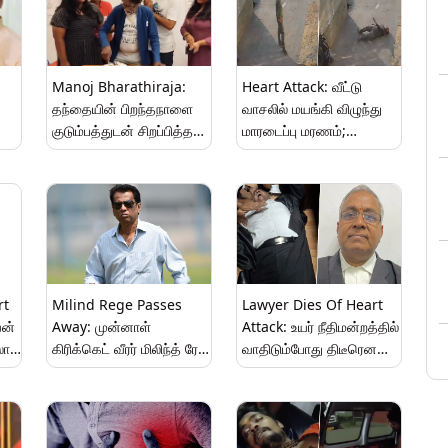
Manoj Bharathiraja:
Heart Attack: வீட்டு
தந்தையின் பிறந்தநாளை
வாசலில் மயங்கி விழுந்து
குடும்பத்துடன் சிறப்பித்த
மாரடைப்பு மரணம்;
மனோஜ்; வைரலாகும்
அரசியல்கட்சி பிரமுகரின்
வீடியோ.!
உயிர் நொடியில் பிரிந்த
்
சோகம்.!
rt
Milind Rege Passes
Lawyer Dies Of Heart
வன்
Away: முன்னாள்
Attack: உயர் நீதிமன்றத்தில்
லா
கிரிக்கெட் வீரர் மிலிந்த் ரேஜ்
வாதிடும்போது திடீரென
..!
மரணம்.. பிரபலங்கள்
மாரடைப்பு; மூத்த
இரங்கல்..!
வழக்கறிஞர் மரணம்..!