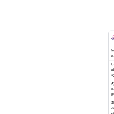
ப
க
B
வ
ப
A
க
ந
S
வ
வ