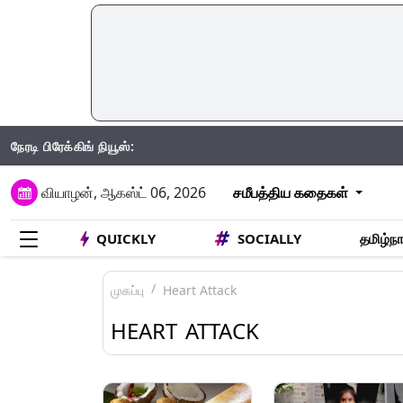
நேரடி பிரேக்கிங் நியூஸ்:
IND Vs SA
வியாழன், ஆகஸ்ட் 06, 2026
சமீபத்திய கதைகள்
QUICKLY
SOCIALLY
தமிழ்நா
முகப்பு
Heart Attack
HEART ATTACK