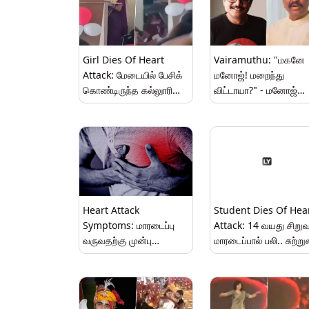
Girl Dies Of Heart
Vairamuthu: "மகனே
Attack: மேடையில் பேசிக்
மனோஜ்! மறைந்து
கொண்டிருந்த கல்லுாரி
விட்டாயா?" - மனோஜ்
மாணவி.. திடீரென
பாரதிராஜா மறைவுக்கு,
மாரடைப்பால் பலி..!
கவிஞர் வைரமுத்துவின்
கலங்கவைக்கும் இரங்கல
குறிப்பு.!
Heart Attack
Student Dies Of Hea
Symptoms: மாரடைப்பு
Attack: 14 வயது சிறு
வருவதற்கு முன்பு
மாரடைப்பால் பலி.. சுற்று
தென்படும் அறிகுறிகள்..!
சென்ற இடத்தில் சோகம்
தவிர்க்கும் வழிமுறைகள்
என்ன..?