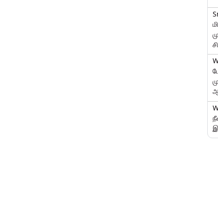
S
ம
ம
ச
W
ப
ம
ஆ
W
ந
இ