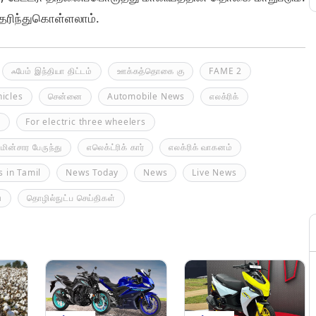
ரிந்துகொள்ளலாம்.
ஃபேம் இந்தியா திட்டம்
ஊக்கத்தொகை கு
FAME 2
hicles
சென்னை
Automobile News
எலக்ரிக்
s
For electric three wheelers
மின்சார பேருந்து
எலெக்ட்ரிக் கார்
எலக்ரிக் வாகனம்
 in Tamil
News Today
News
Live News
a
தொழில்நுட்ப செய்திகள்