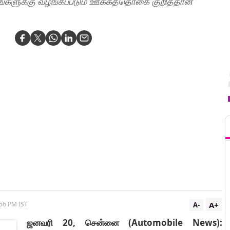
ாகனங்களுக்கு வழங்கப்படும் ஊக்கத்தொகை குறித்தான
T
A+
:56 PM IST
A-
ஜனவரி 20, சென்னை (Automobile News):