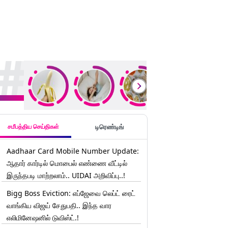
rending Stories
சமீபத்திய செய்திகள்
டிரெண்டிங்
Aadhaar Card Mobile Number Update:
ஆதார் கார்டில் மொபைல் எண்ணை வீட்டில்
இருந்தபடி மாற்றலாம்.. UIDAI அறிவிப்பு..!
Bigg Boss Eviction: எப்ஜேவை லெப்ட் ரைட்
வாங்கிய விஜய் சேதுபதி.. இந்த வார
எலிமினேஷனில் டுவிஸ்ட்.!