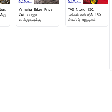
ஆட்டோமொபைல்ஸ்
ஆட்டோமொபைல்ஸ்
ton:
Yamaha Bikes Price
TVS Ntorq 150:
க்கு
Cut: யமஹா
டிவிஎஸ் என்டார்க் 150
பைக்குகளுக்கு
ஸ்கூட்டர் அறிமுகம்..
்
ரூ.20,000 விலை
விலை மற்றும்
.
குறைப்பு..
சிறப்பம்சங்கள் இதோ..!
வாடிக்கையாளர்களுக்கு
குட் நியூஸ்.!