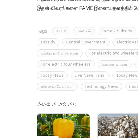
இதன் விவரங்களை FAME இணையதளத்தில் தெ
Tags:
பேம் 2
மானியம்
Fame 2 Subsidy
subsidy
Central Government
electric ve
மத்திய மாநில அரசுகள்
For electric two wheeler
For electric four wheelers
மின்சார கார்கள்
Today News
Live News Tamil
Today News
இன்றைய செய்திகள்
Technology News
Indi
సంబంధిత వార్తలు