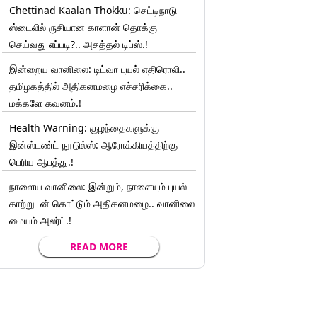
Chettinad Kaalan Thokku: செட்டிநாடு
ஸ்டைலில் ருசியான காளான் தொக்கு
செய்வது எப்படி?.. அசத்தல் டிப்ஸ்.!
இன்றைய வானிலை: டிட்வா புயல் எதிரொலி..
தமிழகத்தில் அதிகனமழை எச்சரிக்கை..
மக்களே கவனம்.!
Health Warning: குழந்தைகளுக்கு
இன்ஸ்டண்ட் நூடுல்ஸ்: ஆரோக்கியத்திற்கு
பெரிய ஆபத்து.!
நாளைய வானிலை: இன்றும், நாளையும் புயல்
காற்றுடன் கொட்டும் அதிகனமழை.. வானிலை
மையம் அலர்ட்.!
READ MORE