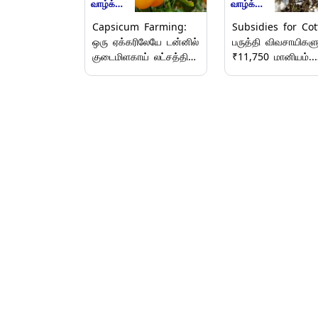
வாழ்க்கை முறைகள்
வாழ்க்கை முறைகள்
Capsicum Farming:
Subsidies for Cot
ஒரு ஏக்கரிலேயே டன்னில்
பருத்தி விவசாயிகளு
குடைமிளகாய் லட்சத்தில்
₹11,750 மானியம்..
லாபம் - விபரம் உள்ளே.!
மானாவாரி பருத்தியில
அதிக மகசூல் பெற.
விபரம் உள்ளே.!