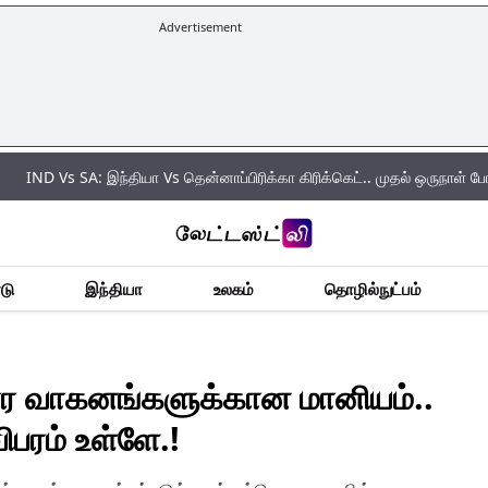
Advertisement
 SA: இந்தியா Vs தென்னாப்பிரிக்கா கிரிக்கெட்.. முதல் ஒருநாள் போட்டியில் வெ
டு
இந்தியா
உலகம்
தொழில்நுட்பம்
ார வாகனங்களுக்கான மானியம்..
விபரம் உள்ளே.!