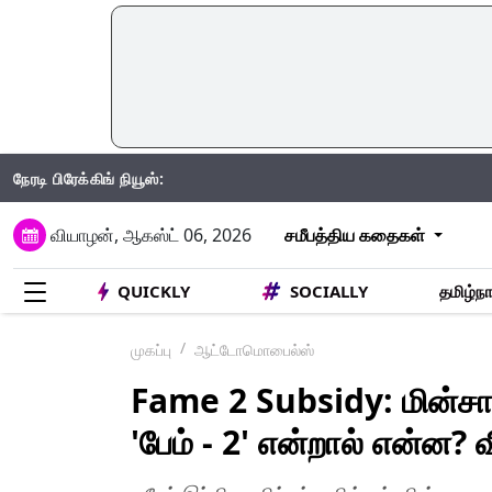
நேரடி பிரேக்கிங் நியூஸ்:
IND Vs
வியாழன், ஆகஸ்ட் 06, 2026
சமீபத்திய கதைகள்
QUICKLY
SOCIALLY
தமிழ்நா
முகப்பு
ஆட்டோமொபைல்ஸ்
Fame 2 Subsidy: மின்ச
'பேம் - 2' என்றால் என்ன? 