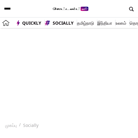
QUICKLY
SOCIALLY
தமிழ்நாடு
இந்தியா
உலகம்
தொழி
முகப்பு
Socially