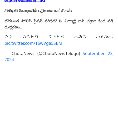
வழங்கி கொண்டாட்டம்.!
சிசிடிவி கேமராவில் பதிவான காட்சிகள்:
బోరబండ పోలీస్ స్టేషన్ పరిధిలో ఓ విద్యార్థి బస్‌ చక్రాల కింద పడి
దుర్మరణం..
సీసీ ఫుటేజ్‌లో రికార్డ అయిన దృశ్యాలు.
pic.twitter.com/T6wVga5SBM
— ChotaNews (@ChotaNewsTelugu)
September 23,
2024