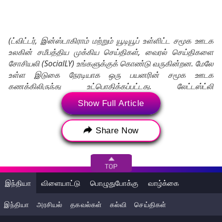
(ட்விட்டர், இன்ஸ்டாகிராம் மற்றும் யூடியூப் உள்ளிட்ட சமூக ஊடக
உலகின் சமீபத்திய முக்கிய செய்திகள், வைரல் செய்திகளை
சோசியலி (SocialLY) உங்களுக்குக் கொண்டு வருகின்றன. மேலே
உள்ள இடுகை நேரடியாக ஒரு பயனரின் சமூக ஊடக
கணக்கிலிருந்து உட்பொதிக்கப்பட்டது. லேட்டஸ்ட்லி
பணியாளர்கள் இந்த தகவலை திருத்தவில்லை அல்லது
Show Full Article
மாற்றவில்லை. சமூக ஊடக இடுகைகளில் தோன்றும்
கருத்துக்கள் மற்றும் உண்மைகள் லேட்டஸ்ட்லி கருத்துகளைப்
Share Now
பிரதிபலிக்காது, மேலும், லேட்டஸ்ட்லி அதற்கான எந்தப்
பொறுப்பையும் ஏற்காது.)
Tags:
India
Telangana
Borabanda
இந்தியா
விளையாட்டு
பொழுதுபோக்கு
வாழ்க்கை
School Bus
Boy Death
CCTV Video
இந்தியா
அரசியல்
தகவல்கள்
கல்வி
செய்திகள்
School Boy
இந்தியா
தெலுங்கானா